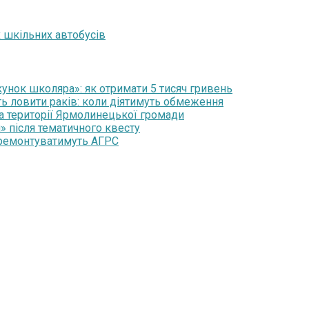
 шкільних автобусів
нок школяра»: як отримати 5 тисяч гривень
ть ловити раків: коли діятимуть обмеження
на території Ярмолинецької громади
» після тематичного квесту
 ремонтуватимуть АГРС