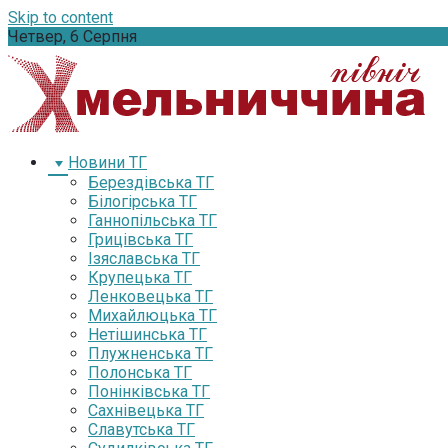
Skip to content
Четвер, 6 Серпня
Новини ТГ
Берездівська ТГ
Білогірська ТГ
Ганнопільська ТГ
Грицівська ТГ
Ізяславська ТГ
Крупецька ТГ
Ленковецька ТГ
Михайлюцька ТГ
Нетішинська ТГ
Плужненська ТГ
Полонська ТГ
Понінківська ТГ
Сахнівецька ТГ
Славутська ТГ