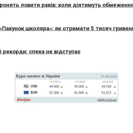
оронять ловити раків: коли діятимуть обмеженн
Пакунок школяра»: як отримати 5 тисяч гривен
 рекорди: спека не відступає