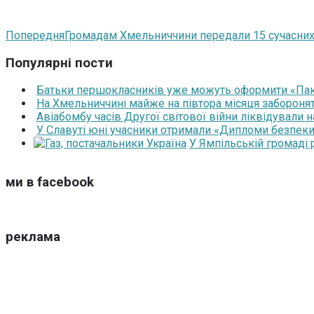
Попередня
Громадам Хмельниччини передали 15 сучасних
Популярні пости
Батьки першокласників уже можуть оформити «Паку
На Хмельниччині майже на півтора місяця забороня
Авіабомбу часів Другої світової війни ліквідували 
У Славуті юні учасники отримали «Дипломи безпеки
У Ямпільській громаді
ми в facebook
реклама