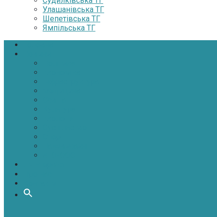
Судилківська ТГ
Улашанівська ТГ
Шепетівська ТГ
Ямпільська ТГ
Головна
Новини
Політика
Економіка
Інфраструктура
Медицина
Освіта
Культура
Екологія
Суспільство
Спорт
Надзвичайні
АТО-ООС
Інтерв’ю
Про нас
Контакти