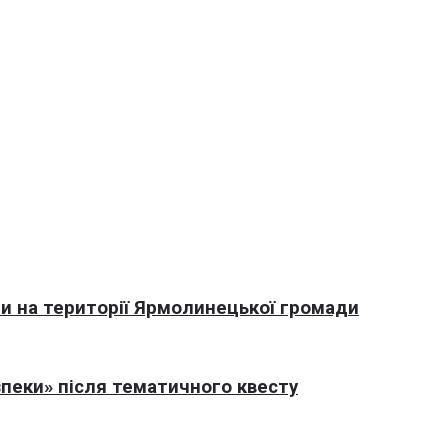
али на території Ярмолинецької громади
пеки» після тематичного квесту