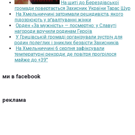
На щиті до Берездівської
громади повертається Захисник України Тарас Щур
На Хмельниччині затримали рецидивіста, якого
підозрюють у зґвалтуванні жінки
Орден «За мужність» — посмертно: у Славуті
нагороди вручили родинам Героїв
У Грицівській громаді організували зустріч для
родин полеглих і зниклих безвісти Захисників
На Хмельниччині 6 серпня зафіксували
температурні рекорди: де повітря прогрілося
майже до +39°
ми в facebook
реклама