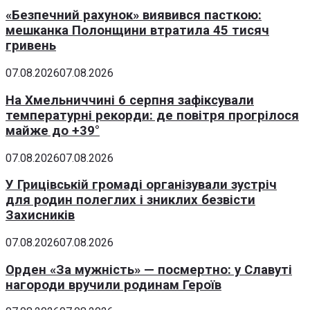
«Безпечний рахунок» виявився пасткою:
мешканка Полонщини втратила 45 тисяч
гривень
07.08.2026
07.08.2026
На Хмельниччині 6 серпня зафіксували
температурні рекорди: де повітря прогрілося
майже до +39°
07.08.2026
07.08.2026
У Грицівській громаді організували зустріч
для родин полеглих і зниклих безвісти
Захисників
07.08.2026
07.08.2026
Орден «За мужність» — посмертно: у Славуті
нагороди вручили родинам Героїв