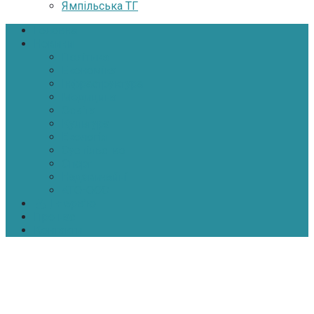
Ямпільська ТГ
Головна
Новини
Політика
Економіка
Інфраструктура
Медицина
Освіта
Культура
Екологія
Суспільство
Спорт
Надзвичайні
АТО-ООС
Інтерв’ю
Про нас
Контакти