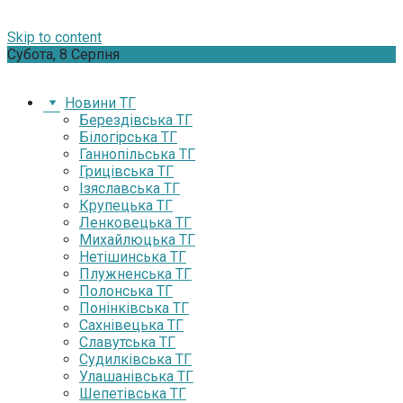
Skip to content
Субота, 8 Серпня
Новини ТГ
Берездівська ТГ
Білогірська ТГ
Ганнопільська ТГ
Грицівська ТГ
Ізяславська ТГ
Крупецька ТГ
Ленковецька ТГ
Михайлюцька ТГ
Нетішинська ТГ
Плужненська ТГ
Полонська ТГ
Понінківська ТГ
Сахнівецька ТГ
Славутська ТГ
Судилківська ТГ
Улашанівська ТГ
Шепетівська ТГ