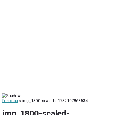
Головна
» img_1800-scaled-e1782197863534
img_1800-scaled-