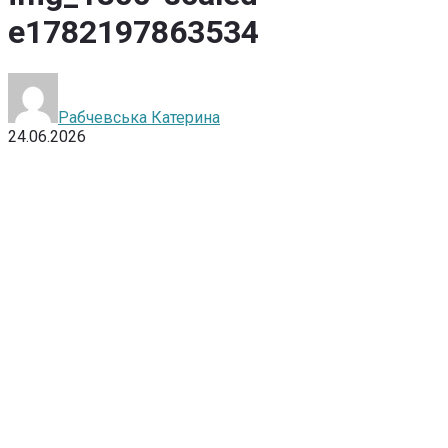
e1782197863534
Рабчевська Катерина
24.06.2026