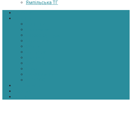
Ямпільська ТГ
Головна
Новини
Політика
Економіка
Інфраструктура
Медицина
Освіта
Культура
Екологія
Суспільство
Спорт
Надзвичайні
АТО-ООС
Інтерв’ю
Про нас
Контакти