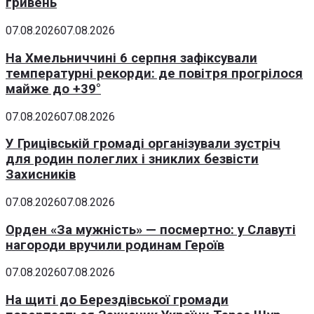
гривень
07.08.2026
07.08.2026
На Хмельниччині 6 серпня зафіксували
температурні рекорди: де повітря прогрілося
майже до +39°
07.08.2026
07.08.2026
У Грицівській громаді організували зустріч
для родин полеглих і зниклих безвісти
Захисників
07.08.2026
07.08.2026
Орден «За мужність» — посмертно: у Славуті
нагороди вручили родинам Героїв
07.08.2026
07.08.2026
На щиті до Берездівської громади