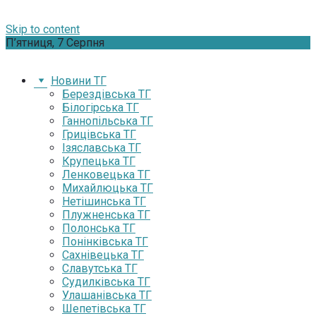
Skip to content
П’ятниця, 7 Серпня
Новини ТГ
Берездівська ТГ
Білогірська ТГ
Ганнопільська ТГ
Грицівська ТГ
Ізяславська ТГ
Крупецька ТГ
Ленковецька ТГ
Михайлюцька ТГ
Нетішинська ТГ
Плужненська ТГ
Полонська ТГ
Понінківська ТГ
Сахнівецька ТГ
Славутська ТГ
Судилківська ТГ
Улашанівська ТГ
Шепетівська ТГ