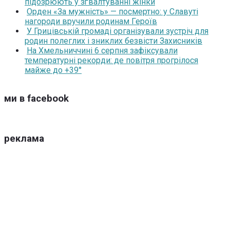
підозрюють у зґвалтуванні жінки
Орден «За мужність» — посмертно: у Славуті
нагороди вручили родинам Героїв
У Грицівській громаді організували зустріч для
родин полеглих і зниклих безвісти Захисників
На Хмельниччині 6 серпня зафіксували
температурні рекорди: де повітря прогрілося
майже до +39°
ми в facebook
реклама