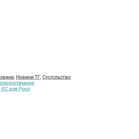
овини
,
Новини ТГ
,
Суспільство
еплопостачання
 ЄС для Росії