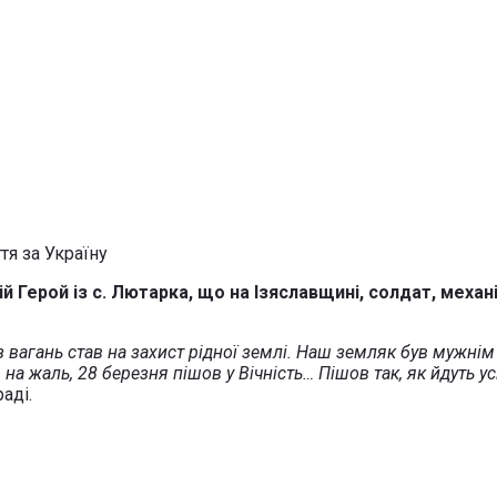
ній Герой із с. Лютарка, що на Ізяславщині, солдат, меха
ез вагань став на захист рідної землі. Наш земляк був мужн
 на жаль, 28 березня пішов у Вічність… Пішов так, як йдуть 
аді.