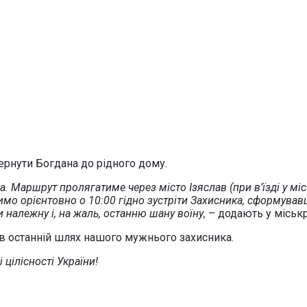
ернути Богдана до рідного дому.
а. Маршрут пролягатиме через місто Ізяслав (при в’їзді у мі
имо орієнтовно о 10:00 гідно зустріти Захисника, сформув
належну і, на жаль, останню шану воїну,
– додають у міськр
 в останній шлях нашого мужнього захисника.
 цілісності України!