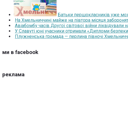
Батьки першокласників уже мож
На Хмельниччині майже на півтора місяця забороня
Авіабомбу часів Другої світової війни ліквідували 
У Славуті юні учасники отримали «Дипломи безпеки
Плужненська громада — перлина півночі Хмельниччин
ми в facebook
реклама