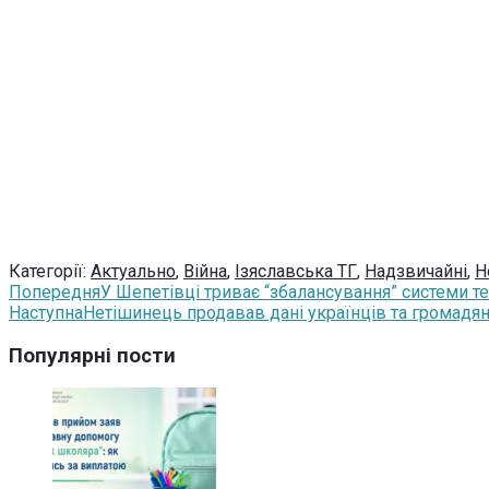
Категорії:
Актуально
,
Війна
,
Ізяславська ТГ
,
Надзвичайні
,
Н
Попередня
У Шепетівці триває “збалансування” системи т
Наступна
Нетішинець продавав дані українців та громадян
Популярні пости