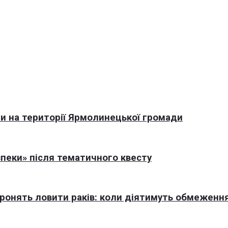
али на території Ярмолинецької громади
пеки» після тематичного квесту
оронять ловити раків: коли діятимуть обмеженн