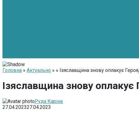
Головна
»
Актуально
» » Ізяславщина знову оплакує Героя,
Ізяславщина знову оплакує Г
Руда Каріна
27.04.2023
27.04.2023