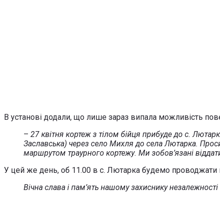
В установі додали, що лише зараз випала можливість пов
–
27 квітня кортеж з тілом бійця прибуде до с. Лютарк
Заславська) через село Михля до села Лютарка. Прос
маршрутом траурного кортежу. Ми зобов’язані віддати 
У цей же день, об 11.00 в с. Лютарка будемо проводжати
Вічна слава і пам’ять нашому захиснику незалежності і