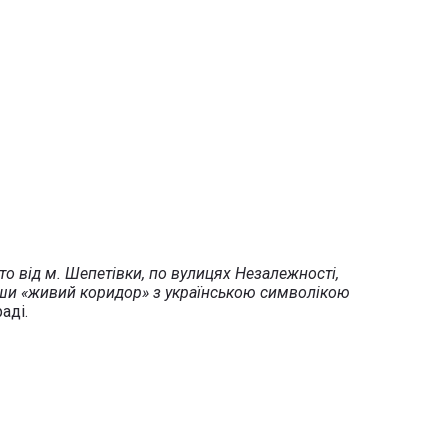
сто від м. Шепетівки, по вулицях Незалежності,
авши «живий коридор» з українською символікою
аді.