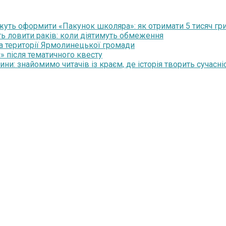
уть оформити «Пакунок школяра»: як отримати 5 тисяч гр
ть ловити раків: коли діятимуть обмеження
на території Ярмолинецької громади
» після тематичного квесту
и: знайомимо читачів із краєм, де історія творить сучасні