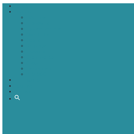
Головна
Новини
Політика
Економіка
Інфраструктура
Медицина
Освіта
Культура
Екологія
Суспільство
Спорт
Надзвичайні
АТО-ООС
Інтерв’ю
Про нас
Контакти