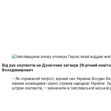
Від рук окупантів на Донеччині загинув 28-річний новіт
Володимирович
.
–
Як справжній патріот, вірний син України, Богдан б
накази командира і вірно служив народові України. Та,
штурм окупантів
, – зазначили в Ізяславській міській р