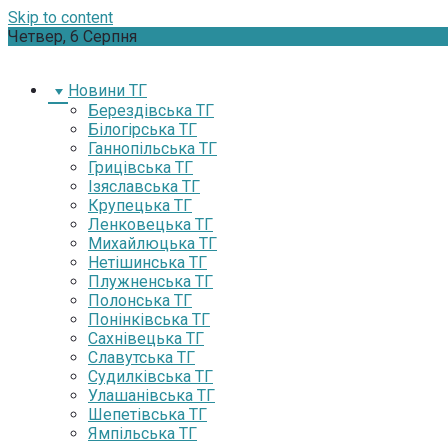
Skip to content
Четвер, 6 Серпня
Новини ТГ
Берездівська ТГ
Білогірська ТГ
Ганнопільська ТГ
Грицівська ТГ
Ізяславська ТГ
Крупецька ТГ
Ленковецька ТГ
Михайлюцька ТГ
Нетішинська ТГ
Плужненська ТГ
Полонська ТГ
Понінківська ТГ
Сахнівецька ТГ
Славутська ТГ
Судилківська ТГ
Улашанівська ТГ
Шепетівська ТГ
Ямпільська ТГ