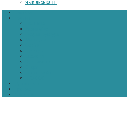
Ямпільська ТГ
Головна
Новини
Політика
Економіка
Інфраструктура
Медицина
Освіта
Культура
Екологія
Суспільство
Спорт
Надзвичайні
АТО-ООС
Інтерв’ю
Про нас
Контакти