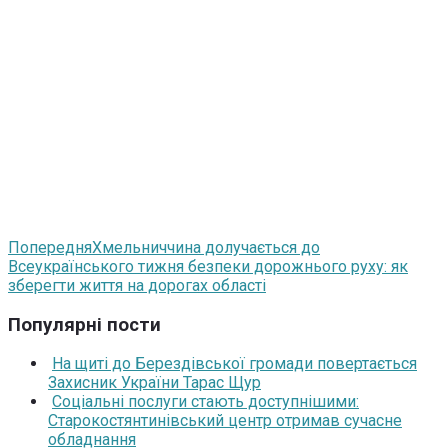
Попередня
Хмельниччина долучається до
Всеукраїнського тижня безпеки дорожнього руху: як
зберегти життя на дорогах області
Популярні пости
На щиті до Берездівської громади повертається
Захисник України Тарас Щур
Соціальні послуги стають доступнішими:
Старокостянтинівський центр отримав сучасне
обладнання