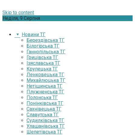
Skip to content
Неділя, 9 Серпня
Новини ТГ
Берездівська ТГ
Білогірська ТГ
Ганнопільська ТГ
Грицівська ТГ
Ізяславська ТГ
Крупецька ТГ
Ленковецька ТГ
Михайлюцька ТГ
Нетішинська ТГ
Плужненська ТГ
Полонська ТГ
Понінківська ТГ
Сахнівецька ТГ
Славутська ТГ
Судилківська ТГ
Улашанівська ТГ
Шепетівська ТГ