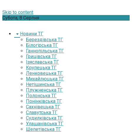
Skip to content
Субота, 8 Серпня
Новини ТГ
Берездівська ТГ
Білогірська ТГ
Ганнопільська ТГ
Грицівська ТГ
Ізяславська ТГ
Крупецька ТГ
Ленковецька ТГ
Михайлюцька ТГ
Нетішинська ТГ
Плужненська ТГ
Полонська ТГ
Понінківська ТГ
Сахнівецька ТГ
Славутська ТГ
Судилківська ТГ
Улашанівська ТГ
Шепетівська ТГ