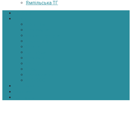
Ямпільська ТГ
Головна
Новини
Політика
Економіка
Інфраструктура
Медицина
Освіта
Культура
Екологія
Суспільство
Спорт
Надзвичайні
АТО-ООС
Інтерв’ю
Про нас
Контакти