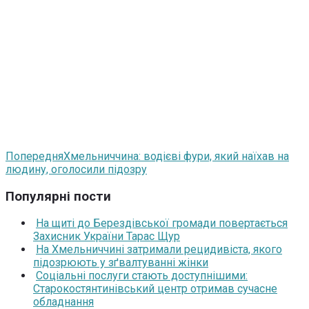
Попередня
Хмельниччина: водієві фури, який наїхав на
людину, оголосили підозру
Популярні пости
На щиті до Берездівської громади повертається
Захисник України Тарас Щур
На Хмельниччині затримали рецидивіста, якого
підозрюють у зґвалтуванні жінки
Соціальні послуги стають доступнішими:
Старокостянтинівський центр отримав сучасне
обладнання