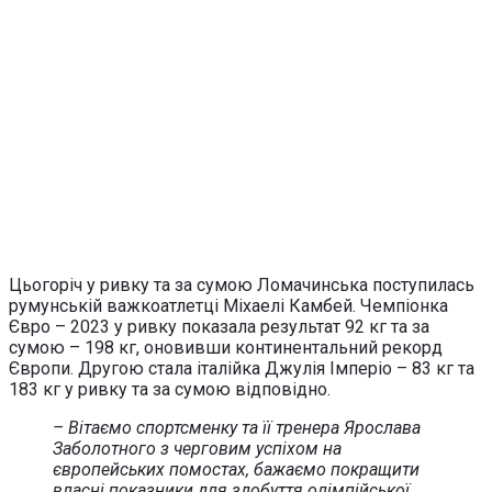
Цьогоріч у ривку та за сумою Ломачинська поступилась
румунській важкоатлетці Міхаелі Камбей. Чемпіонка
Євро – 2023 у ривку показала результат 92 кг та за
сумою – 198 кг, оновивши континентальний рекорд
Європи. Другою стала італійка Джулія Імперіо – 83 кг та
183 кг у ривку та за сумою відповідно.
– Вітаємо спортсменку та її тренера Ярослава
Заболотного з черговим успіхом на
європейських помостах, бажаємо покращити
власні показники для здобуття олімпійської