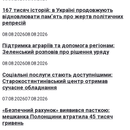
167 тисяч історій: в Україні продовжують
відновлювати пам’ять про жертв політичних
репресій
08.08.2026
08.08.2026
Підтримка аграріїв та допомога регіонам:
Зеленський розповів про рішення уряду
08.08.2026
08.08.2026
Соціальні послуги стають доступнішими:
Старокостянтинівський центр отримав
сучасне обладнання
07.08.2026
07.08.2026
«Безпечний рахунок» виявився пасткою:
мешканка Полонщини втратила 45 тисяч
гривень