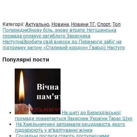
Категорії:
Актуально
,
Новини
,
Новини ТГ
,
Спорт
,
Топ
Попередня
Знову біль, знову втрата: Нетішинська
громада оплакує загиблого Захисника
Наступна
Зробити свій внесок до Перемоги: забіг на
підтримку загону «Сталевий кордон» Гвардії Наступу
Популярні пости
На щиті до Берездівської
громади повертається Захисник України Тарас Щур
На Хмельниччині затримали рецидивіста, якого
підозрюють у зґвалтуванні жінки
Соціальні послуги стають доступнішими: