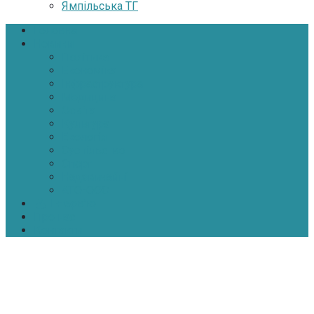
Ямпільська ТГ
Головна
Новини
Політика
Економіка
Інфраструктура
Медицина
Освіта
Культура
Екологія
Суспільство
Спорт
Надзвичайні
АТО-ООС
Інтерв’ю
Про нас
Контакти