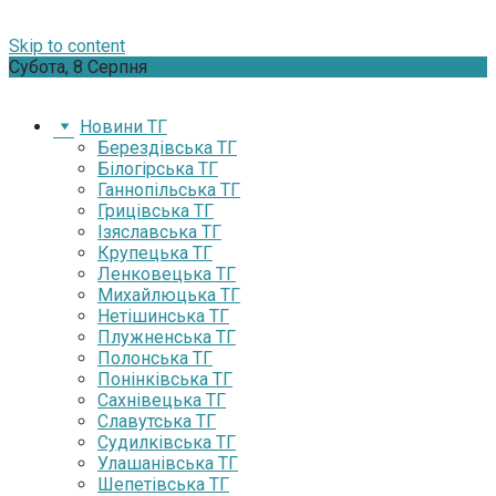
Skip to content
Субота, 8 Серпня
Новини ТГ
Берездівська ТГ
Білогірська ТГ
Ганнопільська ТГ
Грицівська ТГ
Ізяславська ТГ
Крупецька ТГ
Ленковецька ТГ
Михайлюцька ТГ
Нетішинська ТГ
Плужненська ТГ
Полонська ТГ
Понінківська ТГ
Сахнівецька ТГ
Славутська ТГ
Судилківська ТГ
Улашанівська ТГ
Шепетівська ТГ