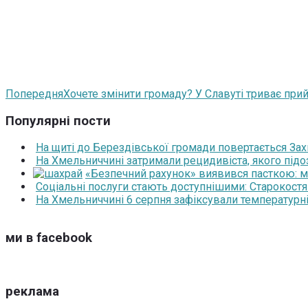
Попередня
Хочете змінити громаду? У Славуті триває пр
Популярні пости
На щиті до Берездівської громади повертається За
На Хмельниччині затримали рецидивіста, якого під
«Безпечний рахунок» виявився пасткою: 
Соціальні послуги стають доступнішими: Старокост
На Хмельниччині 6 серпня зафіксували температурні
ми в facebook
реклама