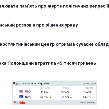
овлювати пам’ять про жертв політичних репресі
нський розповів про рішення уряду
окостянтинівський центр отримав сучасне обла
нка Полонщини втратила 45 тисяч гривень