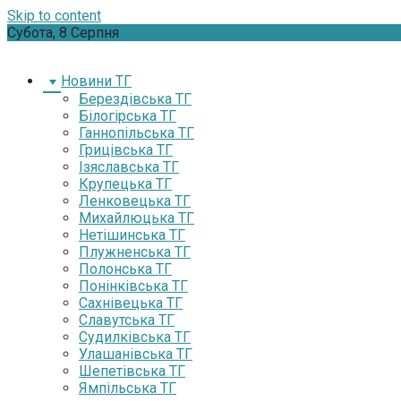
Skip to content
Субота, 8 Серпня
Новини ТГ
Берездівська ТГ
Білогірська ТГ
Ганнопільська ТГ
Грицівська ТГ
Ізяславська ТГ
Крупецька ТГ
Ленковецька ТГ
Михайлюцька ТГ
Нетішинська ТГ
Плужненська ТГ
Полонська ТГ
Понінківська ТГ
Сахнівецька ТГ
Славутська ТГ
Судилківська ТГ
Улашанівська ТГ
Шепетівська ТГ
Ямпільська ТГ