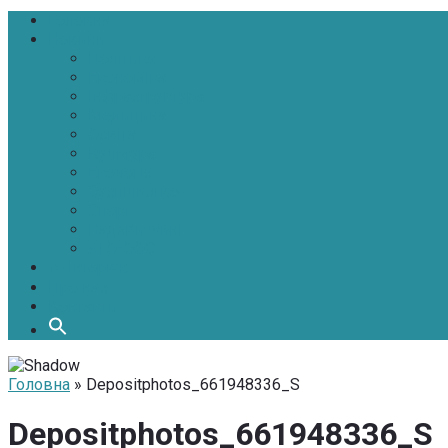
Головна
Новини
Політика
Економіка
Інфраструктура
Медицина
Освіта
Культура
Екологія
Суспільство
Спорт
Надзвичайні
АТО-ООС
Інтерв’ю
Про нас
Контакти
Головна
» Depositphotos_661948336_S
Depositphotos_661948336_S