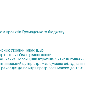
ийом проєктів Громадського бюджету
хисник України Тарас Щур
озрюють у зґвалтуванні жінки
мешканка Полонщини втратила 45 тисяч гривень
янтинівський центр отримав сучасне обладнання
 рекорди: де повітря прогрілося майже до +39°