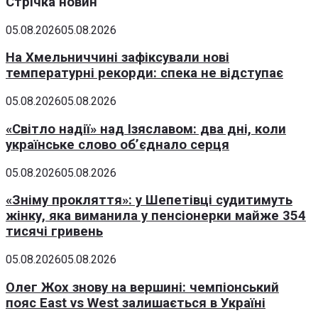
Стрічка новин
05.08.2026
05.08.2026
На Хмельниччині зафіксували нові
температурні рекорди: спека не відступає
05.08.2026
05.08.2026
«Світло надії» над Ізяславом: два дні, коли
українське слово об’єднало серця
05.08.2026
05.08.2026
«Зніму прокляття»: у Шепетівці судитимуть
жінку, яка виманила у пенсіонерки майже 354
тисячі гривень
05.08.2026
05.08.2026
Олег Жох знову на вершині: чемпіонський
пояс East vs West залишається в Україні