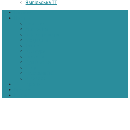
Ямпільська ТГ
Головна
Новини
Політика
Економіка
Інфраструктура
Медицина
Освіта
Культура
Екологія
Суспільство
Спорт
Надзвичайні
АТО-ООС
Інтерв’ю
Про нас
Контакти