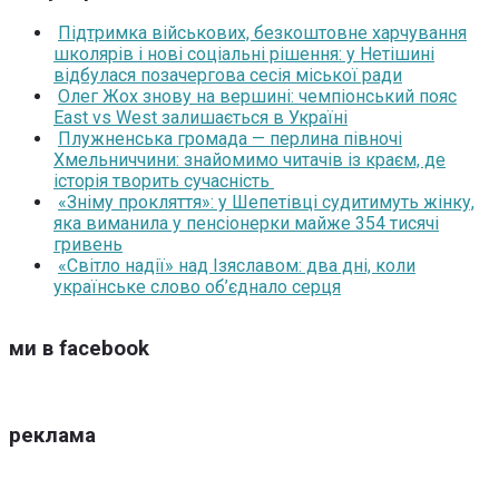
Підтримка військових, безкоштовне харчування
школярів і нові соціальні рішення: у Нетішині
відбулася позачергова сесія міської ради
Олег Жох знову на вершині: чемпіонський пояс
East vs West залишається в Україні
Плужненська громада — перлина півночі
Хмельниччини: знайомимо читачів із краєм, де
історія творить сучасність
«Зніму прокляття»: у Шепетівці судитимуть жінку,
яка виманила у пенсіонерки майже 354 тисячі
гривень
«Світло надії» над Ізяславом: два дні, коли
українське слово об’єднало серця
ми в facebook
реклама