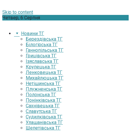
Skip to content
Четвер, 6 Серпня
Новини ТГ
Берездівська ТГ
Білогірська ТГ
Ганнопільська ТГ
Грицівська ТГ
Ізяславська ТГ
Крупецька ТГ
Ленковецька ТГ
Михайлюцька ТГ
Нетішинська ТГ
Плужненська ТГ
Полонська ТГ
Понінківська ТГ
Сахнівецька ТГ
Славутська ТГ
Судилківська ТГ
Улашанівська ТГ
Шепетівська ТГ