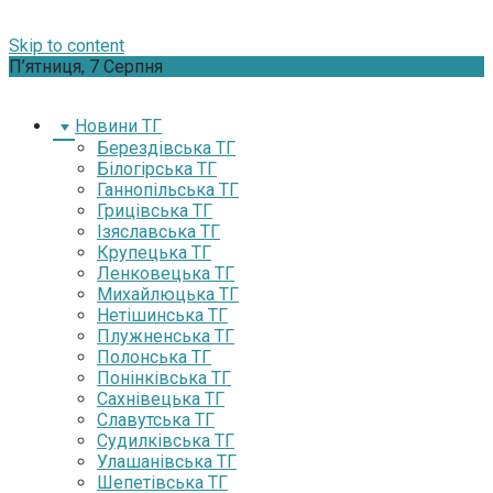
Skip to content
П’ятниця, 7 Серпня
Новини ТГ
Берездівська ТГ
Білогірська ТГ
Ганнопільська ТГ
Грицівська ТГ
Ізяславська ТГ
Крупецька ТГ
Ленковецька ТГ
Михайлюцька ТГ
Нетішинська ТГ
Плужненська ТГ
Полонська ТГ
Понінківська ТГ
Сахнівецька ТГ
Славутська ТГ
Судилківська ТГ
Улашанівська ТГ
Шепетівська ТГ