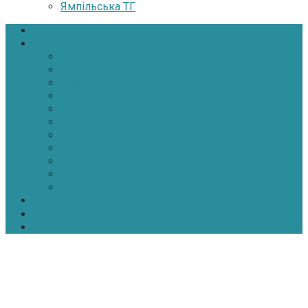
Ямпільська ТГ
Головна
Новини
Політика
Економіка
Інфраструктура
Медицина
Освіта
Культура
Екологія
Суспільство
Спорт
Надзвичайні
АТО-ООС
Інтерв’ю
Про нас
Контакти