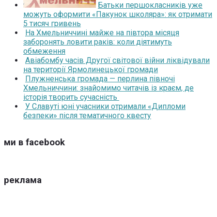
Батьки першокласників уже
можуть оформити «Пакунок школяра»: як отримати
5 тисяч гривень
На Хмельниччині майже на півтора місяця
заборонять ловити раків: коли діятимуть
обмеження
Авіабомбу часів Другої світової війни ліквідували
на території Ярмолинецької громади
Плужненська громада — перлина півночі
Хмельниччини: знайомимо читачів із краєм, де
історія творить сучасність
У Славуті юні учасники отримали «Дипломи
безпеки» після тематичного квесту
ми в facebook
реклама