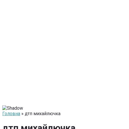
Головна
» дтп михайлючка
дтп михайлючка