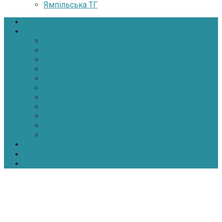
Ямпільська ТГ
Головна
Новини
Політика
Економіка
Інфраструктура
Медицина
Освіта
Культура
Екологія
Суспільство
Спорт
Надзвичайні
АТО-ООС
Інтерв’ю
Про нас
Контакти