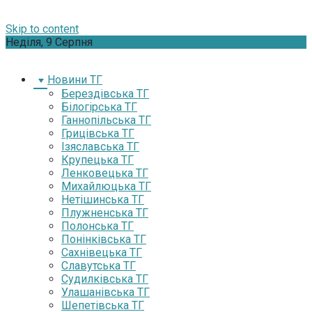
Skip to content
Неділя, 9 Серпня
Новини ТГ
Берездівська ТГ
Білогірська ТГ
Ганнопільська ТГ
Грицівська ТГ
Ізяславська ТГ
Крупецька ТГ
Ленковецька ТГ
Михайлюцька ТГ
Нетішинська ТГ
Плужненська ТГ
Полонська ТГ
Понінківська ТГ
Сахнівецька ТГ
Славутська ТГ
Судилківська ТГ
Улашанівська ТГ
Шепетівська ТГ