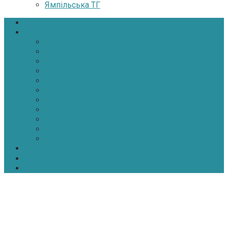
Ямпільська ТГ
Головна
Новини
Політика
Економіка
Інфраструктура
Медицина
Освіта
Культура
Екологія
Суспільство
Спорт
Надзвичайні
АТО-ООС
Інтерв’ю
Про нас
Контакти