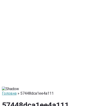
Головна
» 57448dca1ee4a111
57448dca1ee4a111