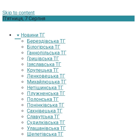
Skip to content
П’ятниця, 7 Серпня
Новини ТГ
Берездівська ТГ
Білогірська ТГ
Ганнопільська ТГ
Грицівська ТГ
Ізяславська ТГ
Крупецька ТГ
Ленковецька ТГ
Михайлюцька ТГ
Нетішинська ТГ
Плужненська ТГ
Полонська ТГ
Понінківська ТГ
Сахнівецька ТГ
Славутська ТГ
Судилківська ТГ
Улашанівська ТГ
Шепетівська ТГ