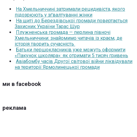
На Хмельниччині затримали рецидивіста, якого
підозрюють у зґвалтуванні жінки
На щиті до Берездівської громади повертається
Захисник України Тарас Щур
Плужненська громада — перлина півночі
Хмельниччини: знайомимо читачів із краєм, де
історія творить сучасність
Батьки першокласників уже можуть оформити
«Пакунок школяра»: як отримати 5 тисяч гривень
Авіабомбу часів Другої світової війни ліквідували
на території Ярмолинецької громади
ми в facebook
реклама