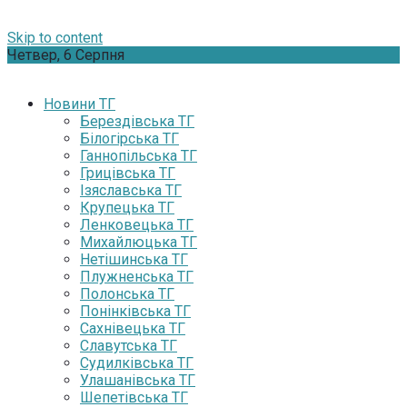
Skip to content
Четвер, 6 Серпня
Новини ТГ
Берездівська ТГ
Білогірська ТГ
Ганнопільська ТГ
Грицівська ТГ
Ізяславська ТГ
Крупецька ТГ
Ленковецька ТГ
Михайлюцька ТГ
Нетішинська ТГ
Плужненська ТГ
Полонська ТГ
Понінківська ТГ
Сахнівецька ТГ
Славутська ТГ
Судилківська ТГ
Улашанівська ТГ
Шепетівська ТГ