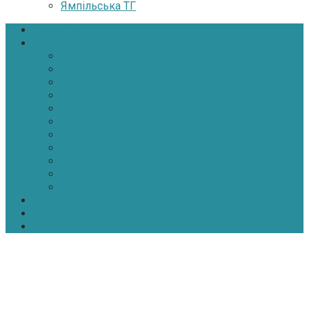
Ямпільська ТГ
Головна
Новини
Політика
Економіка
Інфраструктура
Медицина
Освіта
Культура
Екологія
Суспільство
Спорт
Надзвичайні
АТО-ООС
Інтерв’ю
Про нас
Контакти