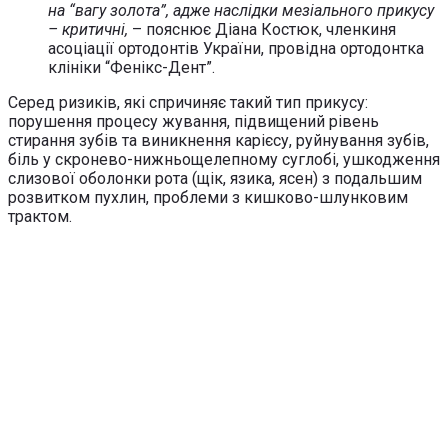
на “вагу золота”, адже наслідки мезіального прикусу
– критичні,
– пояснює Діана Костюк, членкиня
асоціації ортодонтів України, провідна ортодонтка
клініки “Фенікс-Дент”.
Серед ризиків, які спричиняє такий тип прикусу:
порушення процесу жування, підвищений рівень
стирання зубів та виникнення карієсу, руйнування зубів,
біль у скронево-нижньощелепному суглобі, ушкодження
слизової оболонки рота (щік, язика, ясен) з подальшим
розвитком пухлин, проблеми з кишково-шлунковим
трактом.