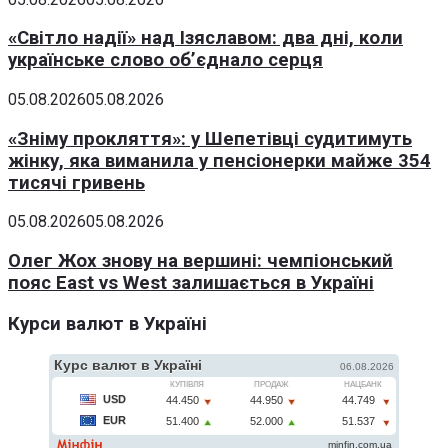
«Світло надії» над Ізяславом: два дні, коли
українське слово об’єднало серця
05.08.2026
05.08.2026
«Зніму прокляття»: у Шепетівці судитимуть
жінку, яка виманила у пенсіонерки майже 354
тисячі гривень
05.08.2026
05.08.2026
Олег Жох знову на вершині: чемпіонський
пояс East vs West залишається в Україні
Курси валют в Україні