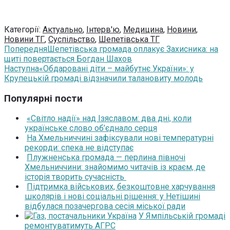
Категорії:
Актуально
,
Інтерв'ю
,
Медицина
,
Новини
,
Новини ТГ
,
Суспільство
,
Шепетівська ТГ
Попередня
Шепетівська громада оплакує Захисника: на
щиті повертається Богдан Шахов
Наступна
«Обдаровані діти – майбутнє України»: у
Крупецькій громаді відзначили талановиту молодь
Популярні пости
«Світло надії» над Ізяславом: два дні, коли
українське слово об’єднало серця
На Хмельниччині зафіксували нові температурні
рекорди: спека не відступає
Плужненська громада — перлина півночі
Хмельниччини: знайомимо читачів із краєм, де
історія творить сучасність
Підтримка військових, безкоштовне харчування
школярів і нові соціальні рішення: у Нетішині
відбулася позачергова сесія міської ради
У Ямпільській громаді
ремонтуватимуть АГРС