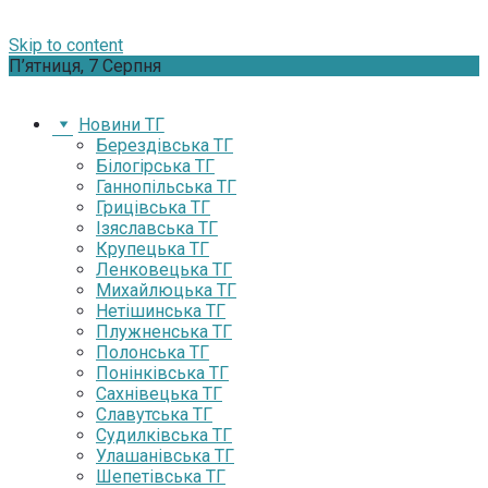
Skip to content
П’ятниця, 7 Серпня
Новини ТГ
Берездівська ТГ
Білогірська ТГ
Ганнопільська ТГ
Грицівська ТГ
Ізяславська ТГ
Крупецька ТГ
Ленковецька ТГ
Михайлюцька ТГ
Нетішинська ТГ
Плужненська ТГ
Полонська ТГ
Понінківська ТГ
Сахнівецька ТГ
Славутська ТГ
Судилківська ТГ
Улашанівська ТГ
Шепетівська ТГ