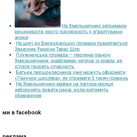
На Хмельниччині затримали
рецидивіста, якого підозрюють у зґвалтуванні
жінки
На щиті до Берездівської громади повертається
Захисник України Тарас Щур
Плужненська громада — перлина півночі
Хмельниччини: знайомимо читачів із краєм, де
історія творить сучасність
Батьки першокласників уже можуть оформити
«Пакунок школяра»: як отримати 5 тисяч гривень
На Хмельниччині майже на півтора місяця
заборонять ловити раків: коли діятимуть
обмеження
ми в facebook
реклама