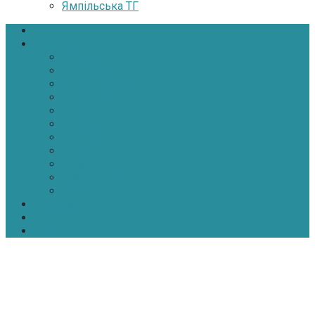
Ямпільська ТГ
Головна
Новини
Політика
Економіка
Інфраструктура
Медицина
Освіта
Культура
Екологія
Суспільство
Спорт
Надзвичайні
АТО-ООС
Інтерв’ю
Про нас
Контакти