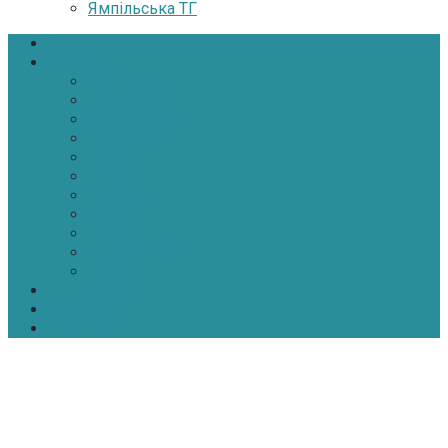
Ямпільська ТГ
Головна
Новини
Політика
Економіка
Інфраструктура
Медицина
Освіта
Культура
Екологія
Суспільство
Спорт
Надзвичайні
АТО-ООС
Інтерв’ю
Про нас
Контакти