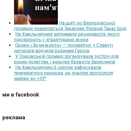
На щиті до Берездівської
громади повертається Захисник України Тарас Щур
На Хмельниччині затримали рецидивіста, якого
підозрюють у зґвалтуванні жінки
Орден «За мужність» — посмертно: у Славуті
нагороди вручили родинам Героїв
У Грицівській громаді організували зустріч для
родин полеглих і зниклих безвісти Захисників
На Хмельниччині 6 серпня зафіксували
температурні рекорди: де повітря прогрілося
майже до +39°
ми в facebook
реклама