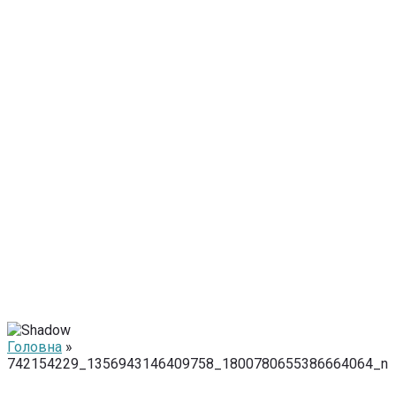
Головна
»
742154229_1356943146409758_1800780655386664064_n