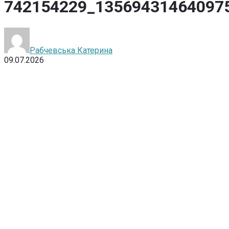
742154229_13569431464097
Рабчевська Катерина
09.07.2026