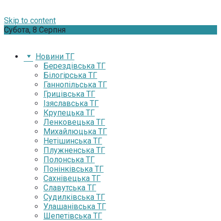
Skip to content
Субота, 8 Серпня
Новини ТГ
Берездівська ТГ
Білогірська ТГ
Ганнопільська ТГ
Грицівська ТГ
Ізяславська ТГ
Крупецька ТГ
Ленковецька ТГ
Михайлюцька ТГ
Нетішинська ТГ
Плужненська ТГ
Полонська ТГ
Понінківська ТГ
Сахнівецька ТГ
Славутська ТГ
Судилківська ТГ
Улашанівська ТГ
Шепетівська ТГ