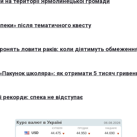
али на території Ярмолинецької громади
пеки» після тематичного квесту
оронять ловити раків: коли діятимуть обмеженн
Пакунок школяра»: як отримати 5 тисяч гривен
 рекорди: спека не відступає