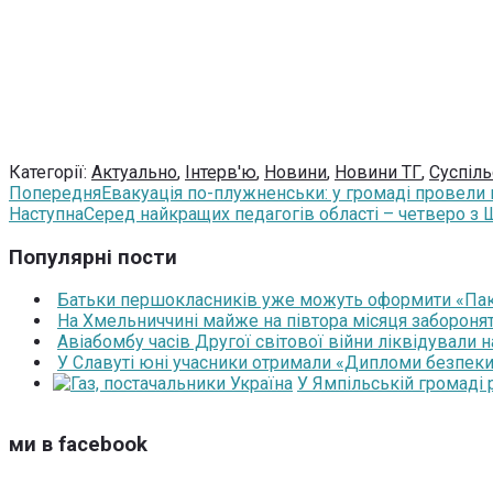
Категорії:
Актуально
,
Інтерв'ю
,
Новини
,
Новини ТГ
,
Суспіль
Попередня
Евакуація по-плужненськи: у громаді провели
Наступна
Серед найкращих педагогів області – четверо з 
Популярні пости
Батьки першокласників уже можуть оформити «Паку
На Хмельниччині майже на півтора місяця забороня
Авіабомбу часів Другої світової війни ліквідували 
У Славуті юні учасники отримали «Дипломи безпеки
У Ямпільській громаді
ми в facebook