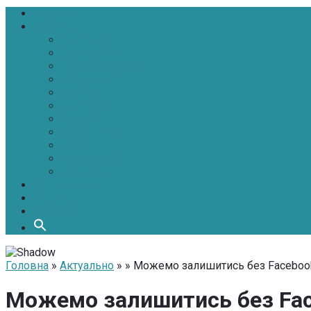
Головна
Новини
Політика
Економіка
Інфраструктура
Медицина
Освіта
Культура
Екологія
Суспільство
Спорт
Надзвичайні
АТО-ООС
Інтерв’ю
Про нас
Контакти
Головна
»
Актуально
» » Можемо залишитись без Facebook
Можемо залишитись без Face