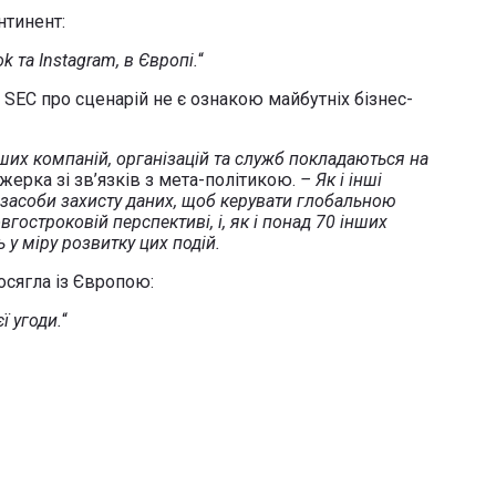
нтинент:
 та Instagram, в Європі.
“
 SEC про сценарій не є ознакою майбутніх бізнес-
нших компаній, організацій та служб покладаються на
жерка зі зв’язків з мета-політикою.
– Як і інші
 засоби захисту даних, щоб керувати глобальною
гостроковій перспективі, і, як і понад 70 інших
у міру розвитку цих подій.
осягла із Європою:
ї угоди.
“