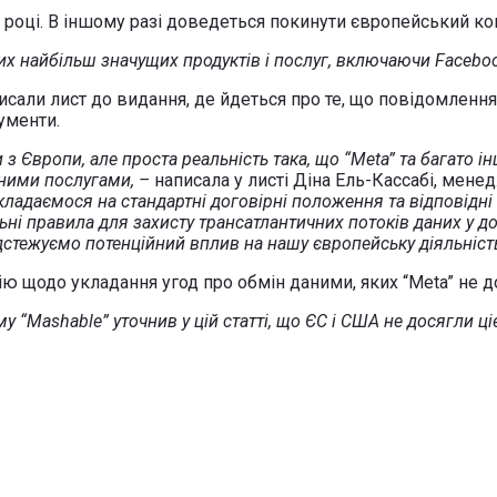
році. В іншому разі доведеться покинути європейський ко
 найбільш значущих продуктів і послуг, включаючи Facebook
сали лист до видання, де йдеться про те, що повідомлення
ументи.
з Європи, але проста реальність така, що “Meta” та багато і
ними послугами, –
написала у листі Діна Ель-Кассабі, менед
ладаємося на стандартні договірні положення та відповідні
ьні правила для захисту трансатлантичних потоків даних у дов
дстежуємо потенційний вплив на нашу європейську діяльність 
ю щодо укладання угод про обмін даними, яких “Meta” не д
у “Mashable” уточнив у цій статті, що ЄС і США не досягли ціє