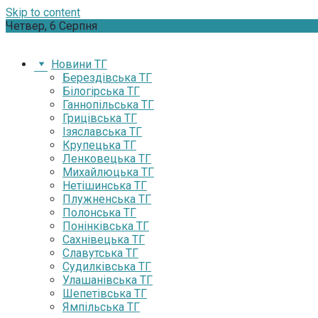
Skip to content
Четвер, 6 Серпня
Новини ТГ
Берездівська ТГ
Білогірська ТГ
Ганнопільська ТГ
Грицівська ТГ
Ізяславська ТГ
Крупецька ТГ
Ленковецька ТГ
Михайлюцька ТГ
Нетішинська ТГ
Плужненська ТГ
Полонська ТГ
Понінківська ТГ
Сахнівецька ТГ
Славутська ТГ
Судилківська ТГ
Улашанівська ТГ
Шепетівська ТГ
Ямпільська ТГ