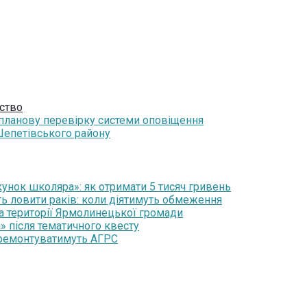
ство
 планову перевірку системи оповіщення
Шепетівського району
нок школяра»: як отримати 5 тисяч гривень
ть ловити раків: коли діятимуть обмеження
на території Ярмолинецької громади
» після тематичного квесту
 ремонтуватимуть АГРС