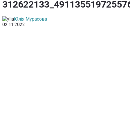
312622133_49113551972557
Юлія Мурасова
02.11.2022