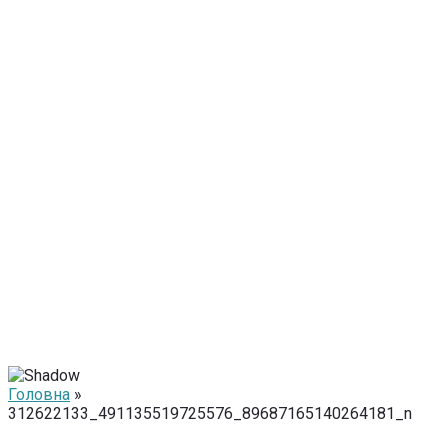
Головна
»
312622133_491135519725576_89687165140264181_n