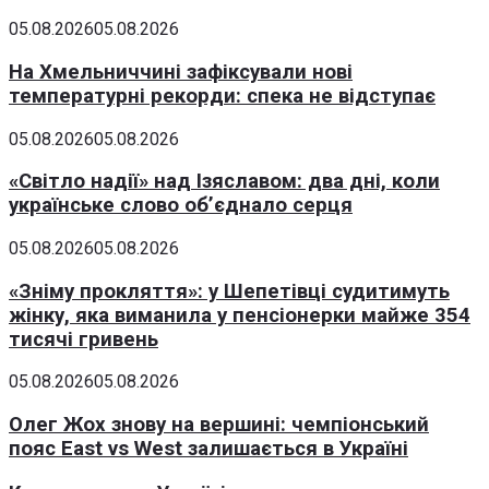
05.08.2026
05.08.2026
На Хмельниччині зафіксували нові
температурні рекорди: спека не відступає
05.08.2026
05.08.2026
«Світло надії» над Ізяславом: два дні, коли
українське слово об’єднало серця
05.08.2026
05.08.2026
«Зніму прокляття»: у Шепетівці судитимуть
жінку, яка виманила у пенсіонерки майже 354
тисячі гривень
05.08.2026
05.08.2026
Олег Жох знову на вершині: чемпіонський
пояс East vs West залишається в Україні