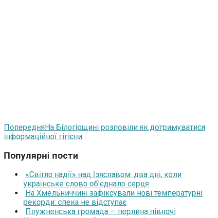
Попередня
На Білогірщині розповіли як дотримуватися
інформаційної гігієни
Популярні пости
«Світло надії» над Ізяславом: два дні, коли
українське слово об’єднало серця
На Хмельниччині зафіксували нові температурні
рекорди: спека не відступає
Плужненська громада — перлина півночі