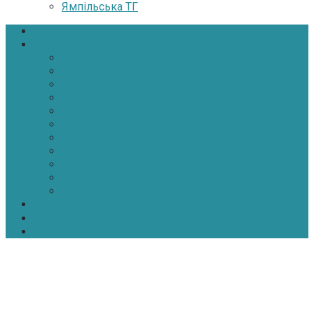
Ямпільська ТГ
Головна
Новини
Політика
Економіка
Інфраструктура
Медицина
Освіта
Культура
Екологія
Суспільство
Спорт
Надзвичайні
АТО-ООС
Інтерв’ю
Про нас
Контакти