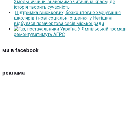
Хмельниччини: знайомимо читачів із краєм, де
історія творить сучасність
Підтримка військових, безкоштовне харчування
школярів і нові соціальні рішення: у Нетішині
відбулася позачергова сесія міської ради
У Ямпільській громаді
ремонтуватимуть АГРС
ми в facebook
реклама