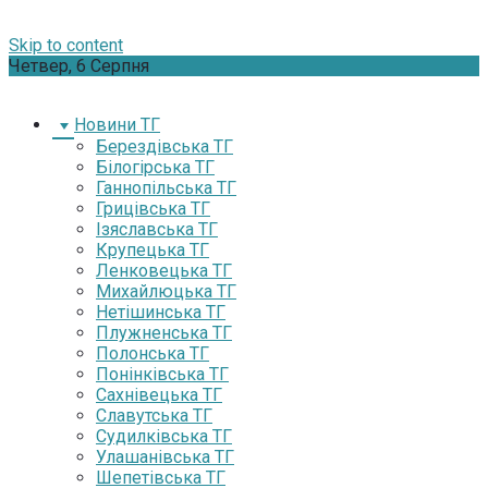
Skip to content
Четвер, 6 Серпня
Новини ТГ
Берездівська ТГ
Білогірська ТГ
Ганнопільська ТГ
Грицівська ТГ
Ізяславська ТГ
Крупецька ТГ
Ленковецька ТГ
Михайлюцька ТГ
Нетішинська ТГ
Плужненська ТГ
Полонська ТГ
Понінківська ТГ
Сахнівецька ТГ
Славутська ТГ
Судилківська ТГ
Улашанівська ТГ
Шепетівська ТГ