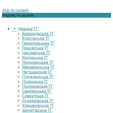
Skip to content
Неділя, 9 Серпня
Новини ТГ
Берездівська ТГ
Білогірська ТГ
Ганнопільська ТГ
Грицівська ТГ
Ізяславська ТГ
Крупецька ТГ
Ленковецька ТГ
Михайлюцька ТГ
Нетішинська ТГ
Плужненська ТГ
Полонська ТГ
Понінківська ТГ
Сахнівецька ТГ
Славутська ТГ
Судилківська ТГ
Улашанівська ТГ
Шепетівська ТГ