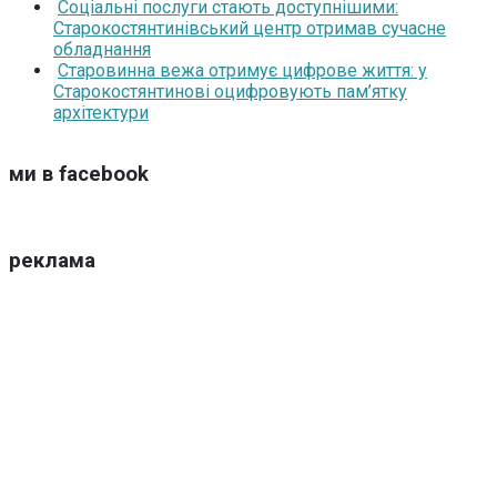
Соціальні послуги стають доступнішими:
Старокостянтинівський центр отримав сучасне
обладнання
Старовинна вежа отримує цифрове життя: у
Старокостянтинові оцифровують пам’ятку
архітектури
ми в facebook
реклама