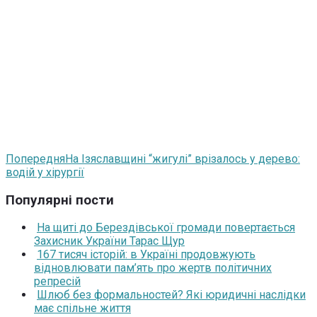
Попередня
На Ізяславщині “жигулі” врізалось у дерево:
водій у хірургії
Популярні пости
На щиті до Берездівської громади повертається
Захисник України Тарас Щур
167 тисяч історій: в Україні продовжують
відновлювати пам’ять про жертв політичних
репресій
Шлюб без формальностей? Які юридичні наслідки
має спільне життя