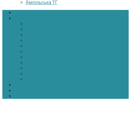
Ямпільська ТГ
Головна
Новини
Політика
Економіка
Інфраструктура
Медицина
Освіта
Культура
Екологія
Суспільство
Спорт
Надзвичайні
АТО-ООС
Інтерв’ю
Про нас
Контакти