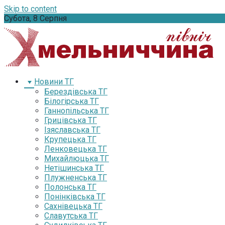
Skip to content
Субота, 8 Серпня
Новини ТГ
Берездівська ТГ
Білогірська ТГ
Ганнопільська ТГ
Грицівська ТГ
Ізяславська ТГ
Крупецька ТГ
Ленковецька ТГ
Михайлюцька ТГ
Нетішинська ТГ
Плужненська ТГ
Полонська ТГ
Понінківська ТГ
Сахнівецька ТГ
Славутська ТГ