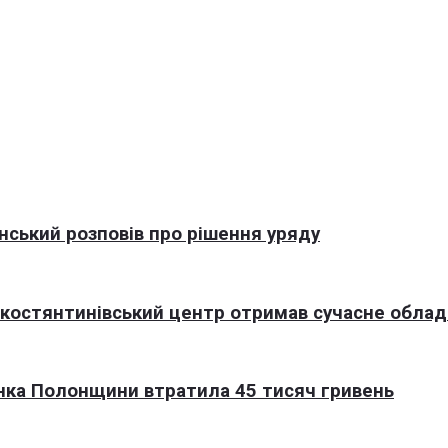
нський розповів про рішення уряду
окостянтинівський центр отримав сучасне обла
нка Полонщини втратила 45 тисяч гривень