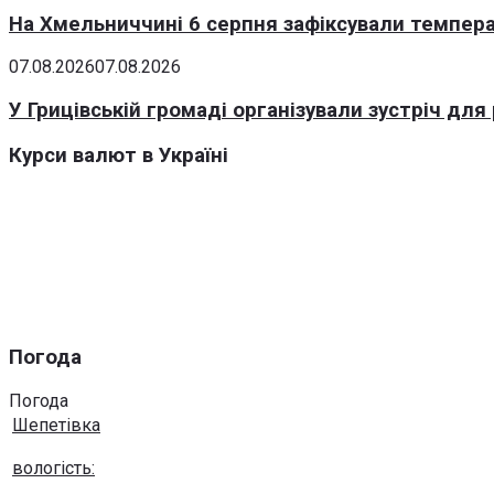
На Хмельниччині 6 серпня зафіксували темпера
07.08.2026
07.08.2026
У Грицівській громаді організували зустріч для
Курси валют в Україні
Погода
Погода
Шепетівка
вологість: