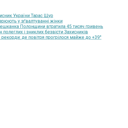
хисник України Тарас Щур
озрюють у зґвалтуванні жінки
мешканка Полонщини втратила 45 тисяч гривень
н полеглих і зниклих безвісти Захисників
 рекорди: де повітря прогрілося майже до +39°