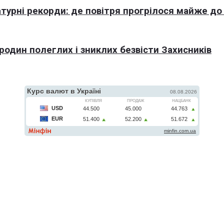
турні рекорди: де повітря прогрілося майже до
 родин полеглих і зниклих безвісти Захисників