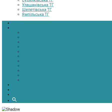
Судилківська ТГ
Улашанівська ТГ
Шепетівська ТГ
Ямпільська ТГ
Головна
Новини
Політика
Економіка
Інфраструктура
Медицина
Освіта
Культура
Екологія
Суспільство
Спорт
Надзвичайні
АТО-ООС
Інтерв’ю
Про нас
Контакти