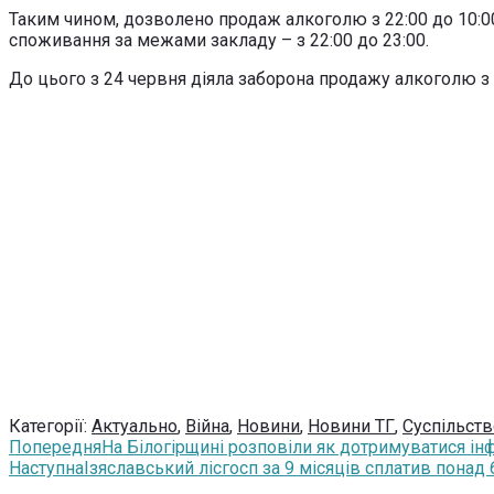
Таким чином, дозволено продаж алкоголю з 22:00 до 10:00 
споживання за межами закладу – з 22:00 до 23:00.
До цього з 24 червня діяла заборона продажу алкоголю з 2
Категорії:
Актуально
,
Війна
,
Новини
,
Новини ТГ
,
Суспільств
Попередня
На Білогірщині розповіли як дотримуватися інф
Наступна
Ізяславський лісгосп за 9 місяців сплатив понад 