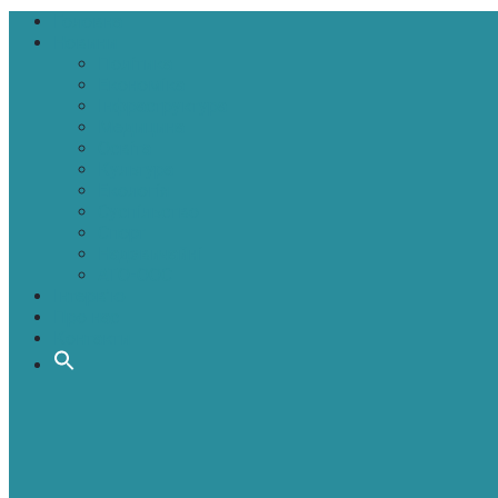
Головна
Новини
Політика
Економіка
Інфраструктура
Медицина
Освіта
Культура
Екологія
Суспільство
Спорт
Надзвичайні
АТО-ООС
Інтерв’ю
Про нас
Контакти