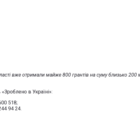
бласті вже отримали майже 800 грантів на суму близько 200 
в «Зроблено в Україні»:
600 518;
244 94 24.