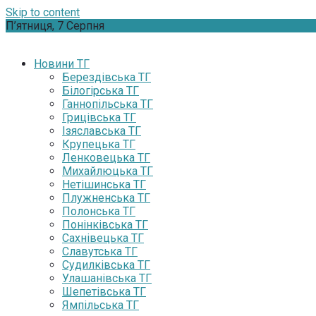
Skip to content
П’ятниця, 7 Серпня
Новини ТГ
Берездівська ТГ
Білогірська ТГ
Ганнопільська ТГ
Грицівська ТГ
Ізяславська ТГ
Крупецька ТГ
Ленковецька ТГ
Михайлюцька ТГ
Нетішинська ТГ
Плужненська ТГ
Полонська ТГ
Понінківська ТГ
Сахнівецька ТГ
Славутська ТГ
Судилківська ТГ
Улашанівська ТГ
Шепетівська ТГ
Ямпільська ТГ