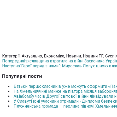
Категорії:
Актуально
,
Економіка
,
Новини
,
Новини ТГ
,
Суспі
Попередня
Ізяславщина втратила на війні Захисника Украї
Наступна
“Герої поряд з нами”: Мирослав Лопух ціною вла
Популярні пости
Батьки першокласників уже можуть оформити «Паку
На Хмельниччині майже на півтора місяця забороня
Авіабомбу часів Другої світової війни ліквідували 
У Славуті юні учасники отримали «Дипломи безпеки
Плужненська громада — перлина півночі Хмельниччин