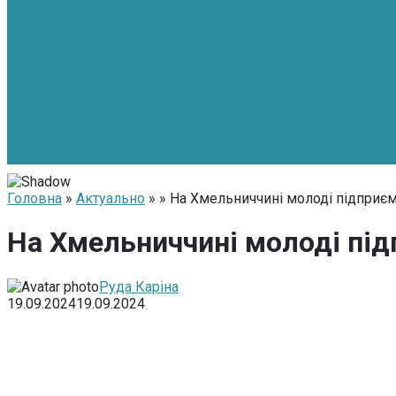
Головна
»
Актуально
» » На Хмельниччині молоді підприєм
На Хмельниччині молоді під
Руда Каріна
19.09.2024
19.09.2024