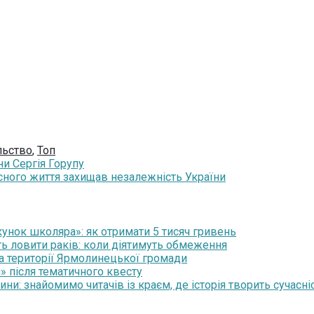
льство
,
Топ
ни Сергія Горупу
сного життя захищав незалежність України
нок школяра»: як отримати 5 тисяч гривень
ть ловити раків: коли діятимуть обмеження
на території Ярмолинецької громади
» після тематичного квесту
и: знайомимо читачів із краєм, де історія творить сучасні