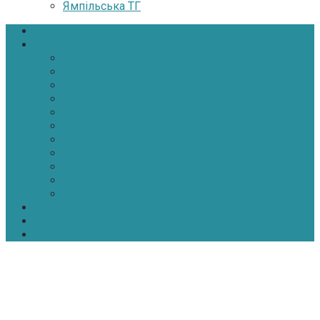
Ямпільська ТГ
Головна
Новини
Політика
Економіка
Інфраструктура
Медицина
Освіта
Культура
Екологія
Суспільство
Спорт
Надзвичайні
АТО-ООС
Інтерв’ю
Про нас
Контакти