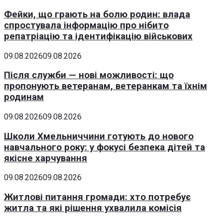
Фейки, що грають на болю родин: влада
спростувала інформацію про нібито
репатріацію та ідентифікацію військових
09.08.2026
09.08.2026
Після служби — нові можливості: що
пропонують ветеранам, ветеранкам та їхнім
родинам
09.08.2026
09.08.2026
Школи Хмельниччини готують до нового
навчального року: у фокусі безпека дітей та
якісне харчування
09.08.2026
09.08.2026
Житлові питання громади: хто потребує
житла та які рішення ухвалила комісія