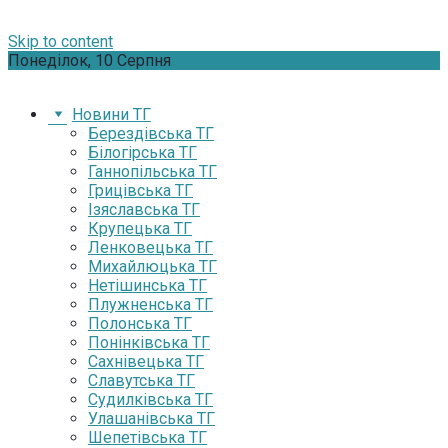
Skip to content
Понеділок, 10 Серпня
Новини ТГ
Берездівська ТГ
Білогірська ТГ
Ганнопільська ТГ
Грицівська ТГ
Ізяславська ТГ
Крупецька ТГ
Ленковецька ТГ
Михайлюцька ТГ
Нетішинська ТГ
Плужненська ТГ
Полонська ТГ
Понінківська ТГ
Сахнівецька ТГ
Славутська ТГ
Судилківська ТГ
Улашанівська ТГ
Шепетівська ТГ