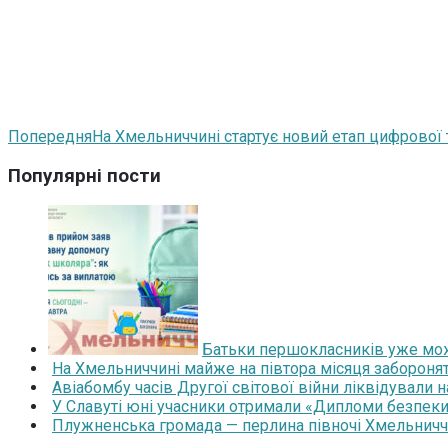
Попередня
На Хмельниччині стартує новий етап цифрової
Популярні пости
Батьки першокласників уже мож
На Хмельниччині майже на півтора місяця забороня
Авіабомбу часів Другої світової війни ліквідували 
У Славуті юні учасники отримали «Дипломи безпеки
Плужненська громада — перлина півночі Хмельниччин