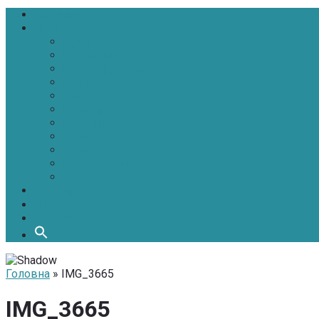
Головна
Новини
Політика
Економіка
Інфраструктура
Медицина
Освіта
Культура
Екологія
Суспільство
Спорт
Надзвичайні
АТО-ООС
Інтерв’ю
Про нас
Контакти
Головна
» IMG_3665
IMG_3665