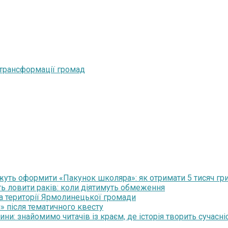
 трансформації громад
уть оформити «Пакунок школяра»: як отримати 5 тисяч гр
ть ловити раків: коли діятимуть обмеження
на території Ярмолинецької громади
» після тематичного квесту
и: знайомимо читачів із краєм, де історія творить сучасні