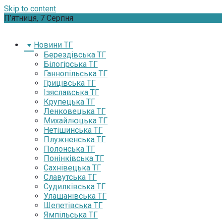
Skip to content
П’ятниця, 7 Серпня
Новини ТГ
Берездівська ТГ
Білогірська ТГ
Ганнопільська ТГ
Грицівська ТГ
Ізяславська ТГ
Крупецька ТГ
Ленковецька ТГ
Михайлюцька ТГ
Нетішинська ТГ
Плужненська ТГ
Полонська ТГ
Понінківська ТГ
Сахнівецька ТГ
Славутська ТГ
Судилківська ТГ
Улашанівська ТГ
Шепетівська ТГ
Ямпільська ТГ