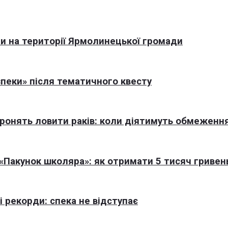
али на території Ярмолинецької громади
пеки» після тематичного квесту
оронять ловити раків: коли діятимуть обмеженн
Пакунок школяра»: як отримати 5 тисяч гривен
 рекорди: спека не відступає