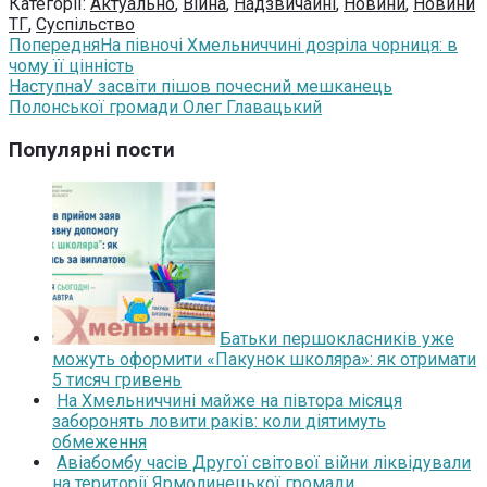
Категорії:
Актуально
,
Війна
,
Надзвичайні
,
Новини
,
Новини
ТГ
,
Суспільство
Попередня
На півночі Хмельниччині дозріла чорниця: в
чому її цінність
Наступна
У засвіти пішов почесний мешканець
Полонської громади Олег Главацький
Популярні пости
Батьки першокласників уже
можуть оформити «Пакунок школяра»: як отримати
5 тисяч гривень
На Хмельниччині майже на півтора місяця
заборонять ловити раків: коли діятимуть
обмеження
Авіабомбу часів Другої світової війни ліквідували
на території Ярмолинецької громади