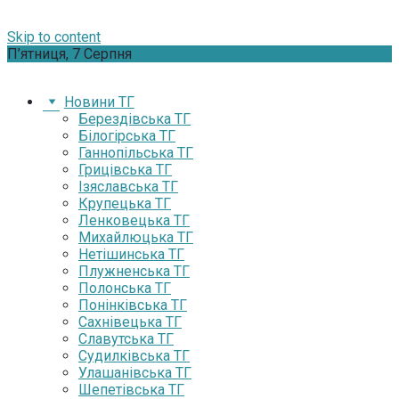
Skip to content
П’ятниця, 7 Серпня
Новини ТГ
Берездівська ТГ
Білогірська ТГ
Ганнопільська ТГ
Грицівська ТГ
Ізяславська ТГ
Крупецька ТГ
Ленковецька ТГ
Михайлюцька ТГ
Нетішинська ТГ
Плужненська ТГ
Полонська ТГ
Понінківська ТГ
Сахнівецька ТГ
Славутська ТГ
Судилківська ТГ
Улашанівська ТГ
Шепетівська ТГ