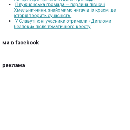
Плужненська громада — перлина півночі
Хмельниччини: знайомимо читачів із краєм, де
історія творить сучасність
У Славуті юні учасники отримали «Дипломи
безпеки» після тематичного квесту
ми в facebook
реклама