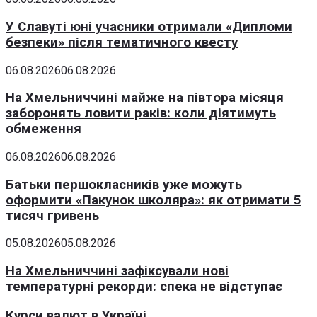
У Славуті юні учасники отримали «Дипломи
безпеки» після тематичного квесту
06.08.2026
06.08.2026
На Хмельниччині майже на півтора місяця
заборонять ловити раків: коли діятимуть
обмеження
06.08.2026
06.08.2026
Батьки першокласників уже можуть
оформити «Пакунок школяра»: як отримати 5
тисяч гривень
05.08.2026
05.08.2026
На Хмельниччині зафіксували нові
температурні рекорди: спека не відступає
Курси валют в Україні