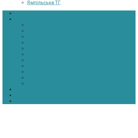
Ямпільська ТГ
Головна
Новини
Політика
Економіка
Інфраструктура
Медицина
Освіта
Культура
Екологія
Суспільство
Спорт
Надзвичайні
АТО-ООС
Інтерв’ю
Про нас
Контакти