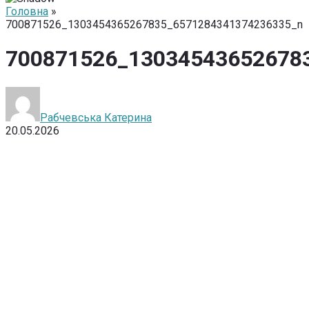
Головна
»
700871526_1303454365267835_6571284341374236335_n
700871526_13034543652678
Рабчевська Катерина
20.05.2026