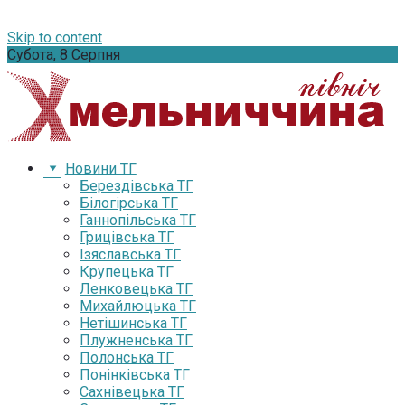
Skip to content
Субота, 8 Серпня
Новини ТГ
Берездівська ТГ
Білогірська ТГ
Ганнопільська ТГ
Грицівська ТГ
Ізяславська ТГ
Крупецька ТГ
Ленковецька ТГ
Михайлюцька ТГ
Нетішинська ТГ
Плужненська ТГ
Полонська ТГ
Понінківська ТГ
Сахнівецька ТГ