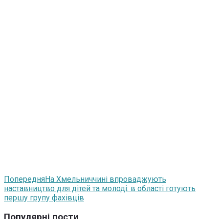
Попередня
На Хмельниччині впроваджують
наставництво для дітей та молоді: в області готують
першу групу фахівців
Популярні пости