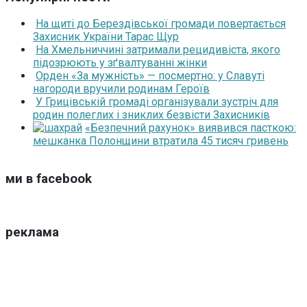
На щиті до Берездівської громади повертається
Захисник України Тарас Щур
На Хмельниччині затримали рецидивіста, якого
підозрюють у зґвалтуванні жінки
Орден «За мужність» — посмертно: у Славуті
нагороди вручили родинам Героїв
У Грицівській громаді організували зустріч для
родин полеглих і зниклих безвісти Захисників
«Безпечний рахунок» виявився пасткою:
мешканка Полонщини втратила 45 тисяч гривень
ми в facebook
реклама