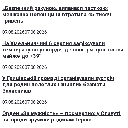
«Безпечний рахунок» виявився пасткою:
мешканка Полонщини втратила 45 тисяч
гривень
07.08.2026
07.08.2026
На Хмельниччині 6 серпня зафіксували
температурні рекорди: де повітря прогрілося
майже до +39°
07.08.2026
07.08.2026
У Грицівській громаді організували зустріч
для родин полеглих і зниклих безвісти
Захисників
07.08.2026
07.08.2026
Орден «За мужність» — посмертно: у Славуті
нагороди вручили родинам Героїв