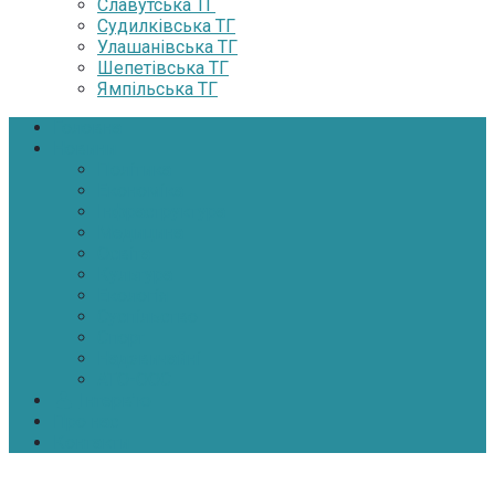
Славутська ТГ
Судилківська ТГ
Улашанівська ТГ
Шепетівська ТГ
Ямпільська ТГ
Головна
Новини
Політика
Економіка
Інфраструктура
Медицина
Освіта
Культура
Екологія
Суспільство
Спорт
Надзвичайні
АТО-ООС
Інтерв’ю
Про нас
Контакти