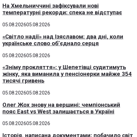
На Хмельниччині зафіксували нові
температурні рекорди: спека не відступає
05.08.2026
05.08.2026
«Світло надії» над Ізяславом: два дні, коли
українське слово об’єднало серця
05.08.2026
05.08.2026
«Зніму прокляття»: у Шепетівці судитимуть
жінку, яка виманила у пенсіонерки майже 354
тисячі гривень
05.08.2026
05.08.2026
Олег Жох знову на вершині: чемпіонський
пояс East vs West залишається в Україні
05.08.2026
05.08.2026
Історія, написана документами: побачило світ