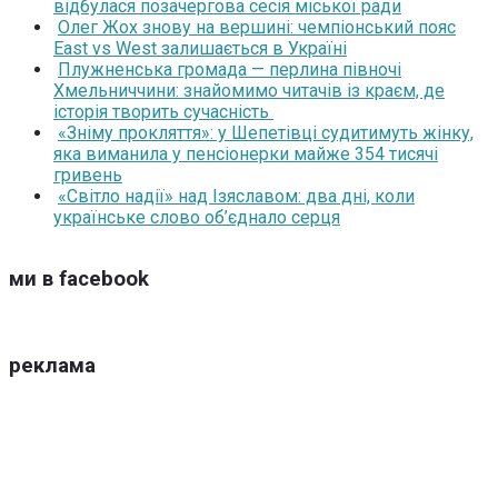
відбулася позачергова сесія міської ради
Олег Жох знову на вершині: чемпіонський пояс
East vs West залишається в Україні
Плужненська громада — перлина півночі
Хмельниччини: знайомимо читачів із краєм, де
історія творить сучасність
«Зніму прокляття»: у Шепетівці судитимуть жінку,
яка виманила у пенсіонерки майже 354 тисячі
гривень
«Світло надії» над Ізяславом: два дні, коли
українське слово об’єднало серця
ми в facebook
реклама