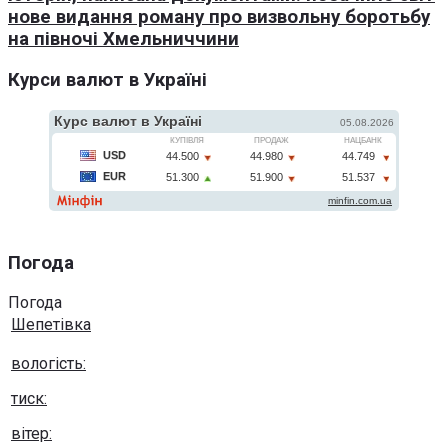
нове видання роману про визвольну боротьбу
на півночі Хмельниччини
Курси валют в Україні
Погода
Погода
Шепетівка
вологість:
тиск:
вітер: