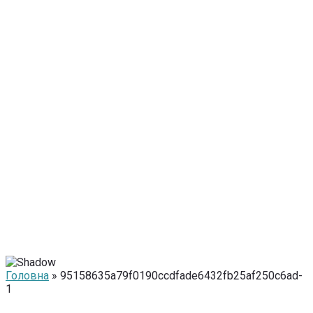
Головна
» 95158635a79f0190ccdfade6432fb25af250c6ad-
1