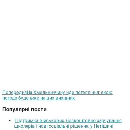
Попередня
На Хмельниччину йде потепління: якою
погода буде вже на цих вихідних
Популярні пости
Підтримка військових, безкоштовне харчування
школярів і нові соціальні рішення: у Нетішині