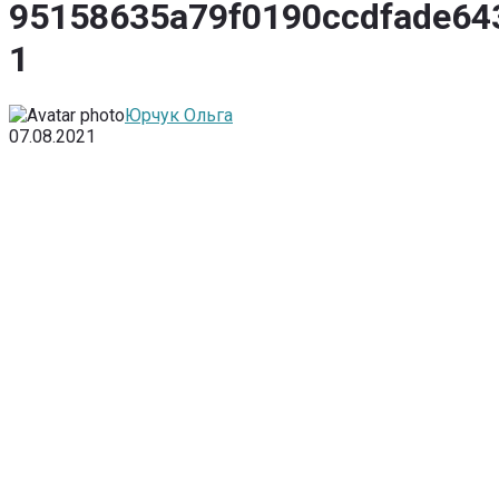
95158635a79f0190ccdfade64
1
Юрчук Ольга
07.08.2021