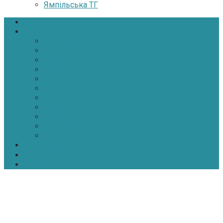
Ямпільська ТГ
Головна
Новини
Політика
Економіка
Інфраструктура
Медицина
Освіта
Культура
Екологія
Суспільство
Спорт
Надзвичайні
АТО-ООС
Інтерв’ю
Про нас
Контакти