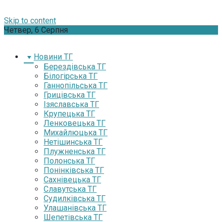
Skip to content
Четвер, 6 Серпня
Новини ТГ
Берездівська ТГ
Білогірська ТГ
Ганнопільська ТГ
Грицівська ТГ
Ізяславська ТГ
Крупецька ТГ
Ленковецька ТГ
Михайлюцька ТГ
Нетішинська ТГ
Плужненська ТГ
Полонська ТГ
Понінківська ТГ
Сахнівецька ТГ
Славутська ТГ
Судилківська ТГ
Улашанівська ТГ
Шепетівська ТГ