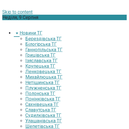
Skip to content
Неділя, 9 Серпня
Новини ТГ
Берездівська ТГ
Білогірська ТГ
Ганнопільська ТГ
Грицівська ТГ
Ізяславська ТГ
Крупецька ТГ
Ленковецька ТГ
Михайлюцька ТГ
Нетішинська ТГ
Плужненська ТГ
Полонська ТГ
Понінківська ТГ
Сахнівецька ТГ
Славутська ТГ
Судилківська ТГ
Улашанівська ТГ
Шепетівська ТГ