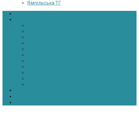
Ямпільська ТГ
Головна
Новини
Політика
Економіка
Інфраструктура
Медицина
Освіта
Культура
Екологія
Суспільство
Спорт
Надзвичайні
АТО-ООС
Інтерв’ю
Про нас
Контакти