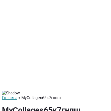
Головна
» MyCollages65к7гнпш
MyCollages65к7гнпш