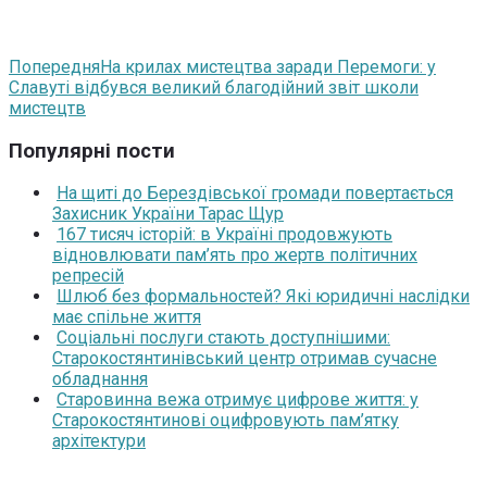
Попередня
На крилах мистецтва заради Перемоги: у
Славуті відбувся великий благодійний звіт школи
мистецтв
Популярні пости
На щиті до Берездівської громади повертається
Захисник України Тарас Щур
167 тисяч історій: в Україні продовжують
відновлювати пам’ять про жертв політичних
репресій
Шлюб без формальностей? Які юридичні наслідки
має спільне життя
Соціальні послуги стають доступнішими:
Старокостянтинівський центр отримав сучасне
обладнання
Старовинна вежа отримує цифрове життя: у
Старокостянтинові оцифровують пам’ятку
архітектури