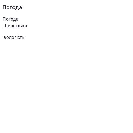
Погода
Погода
Шепетівка
вологість:
тиск:
вітер:
Погода на 10 днів від
sinoptik.ua
Використання будь-яких матеріалів, розміщених на сайті,
дозволяється за умови посилання на сайт khmel-
pivnich.info
post@khmel-pivnich.info
Copyright © 2020-2026 Всі права захищено.