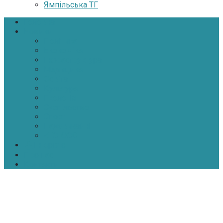
Ямпільська ТГ
Головна
Новини
Політика
Економіка
Інфраструктура
Медицина
Освіта
Культура
Екологія
Суспільство
Спорт
Надзвичайні
АТО-ООС
Інтерв’ю
Про нас
Контакти