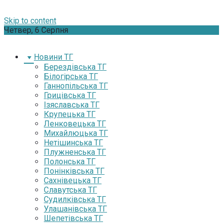
Skip to content
Четвер, 6 Серпня
Новини ТГ
Берездівська ТГ
Білогірська ТГ
Ганнопільська ТГ
Грицівська ТГ
Ізяславська ТГ
Крупецька ТГ
Ленковецька ТГ
Михайлюцька ТГ
Нетішинська ТГ
Плужненська ТГ
Полонська ТГ
Понінківська ТГ
Сахнівецька ТГ
Славутська ТГ
Судилківська ТГ
Улашанівська ТГ
Шепетівська ТГ