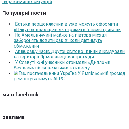
надзвичайних ситуацій
Популярні пости
Батьки першокласників уже можуть оформити
«Пакунок школяра»: як отримати 5 тисяч гривень
На Хмельниччині майже на півтора місяця
заборонять ловити раків: коли діятимуть
обмеження
Авіабомбу часів Другої світової війни ліквідували
на території Ярмолинецької громади
У Славуті юні учасники отримали «Дипломи
безпеки» після тематичного квесту
У Ямпільській громаді
ремонтуватимуть АГРС
ми в facebook
реклама