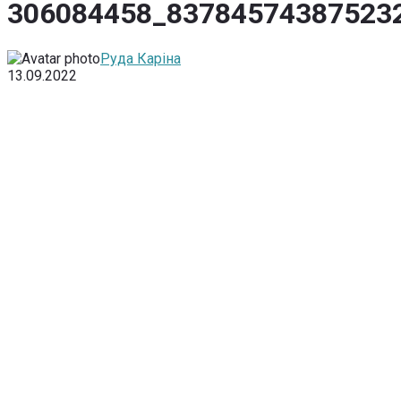
306084458_83784574387523
Руда Каріна
13.09.2022