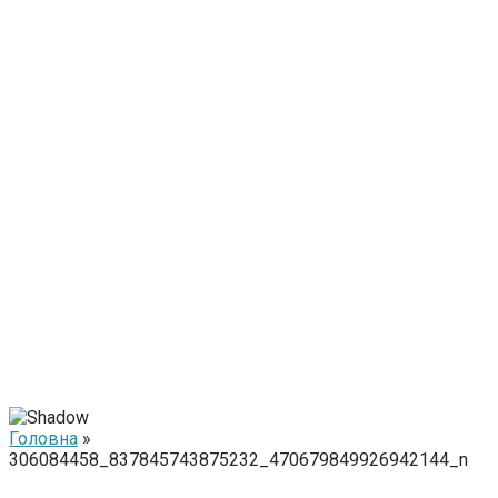
Головна
»
306084458_837845743875232_470679849926942144_n