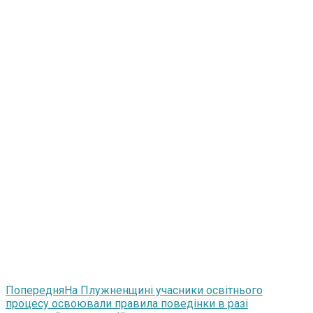
Попередня
На Плужненщині учасники освітнього
процесу освоювали правила поведінки в разі