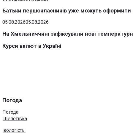
Батьки першокласників уже можуть оформити «
05.08.2026
05.08.2026
На Хмельниччині зафіксували нові температурні
Курси валют в Україні
Погода
Погода
Шепетівка
вологість: