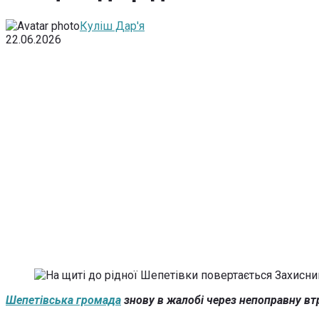
Куліш Дар'я
22.06.2026
Шепетівська громада
знову в жалобі через непоправну в