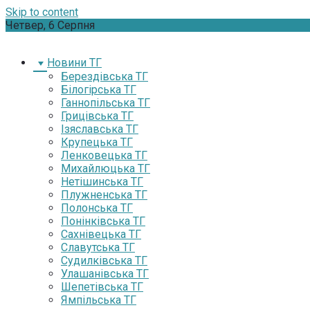
Skip to content
Четвер, 6 Серпня
Новини ТГ
Берездівська ТГ
Білогірська ТГ
Ганнопільська ТГ
Грицівська ТГ
Ізяславська ТГ
Крупецька ТГ
Ленковецька ТГ
Михайлюцька ТГ
Нетішинська ТГ
Плужненська ТГ
Полонська ТГ
Понінківська ТГ
Сахнівецька ТГ
Славутська ТГ
Судилківська ТГ
Улашанівська ТГ
Шепетівська ТГ
Ямпільська ТГ