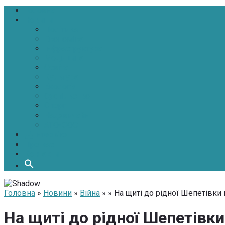
Головна
Новини
Політика
Економіка
Інфраструктура
Медицина
Освіта
Культура
Екологія
Суспільство
Спорт
Надзвичайні
АТО-ООС
Інтерв’ю
Про нас
Контакти
Головна
»
Новини
»
Війна
» » На щиті до рідної Шепетівк
На щиті до рідної Шепетівк