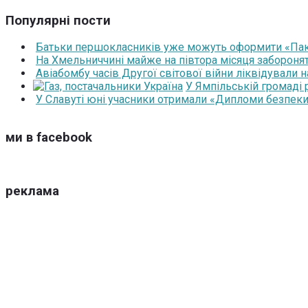
Популярні пости
Батьки першокласників уже можуть оформити «Паку
На Хмельниччині майже на півтора місяця забороня
Авіабомбу часів Другої світової війни ліквідували 
У Ямпільській громаді
У Славуті юні учасники отримали «Дипломи безпеки
ми в facebook
реклама