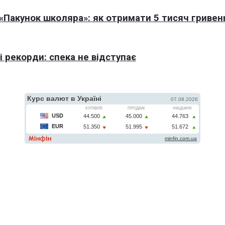
Пакунок школяра»: як отримати 5 тисяч гривен
 рекорди: спека не відступає