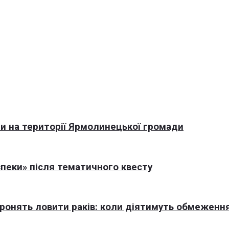
али на території Ярмолинецької громади
пеки» після тематичного квесту
оронять ловити раків: коли діятимуть обмеженн