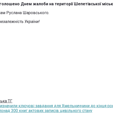
 оголошено Днем жалоби на території Шепетівської міськ
мам Руслана Шаровського.
 незалежність України!
ька ТГ
визначили ключові завдання для Хмельниччини до кінця ро
над 300 книг актових записів цивільного стану