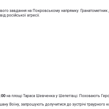
йового завдання на Покровському напрямку. Гранатометник
ід російської агресії.
:00
на площі Тараса Шевченка у Шепетівці. Поховають Геро
шану Воїну, запрошують долучитися до зустрічі траурного 