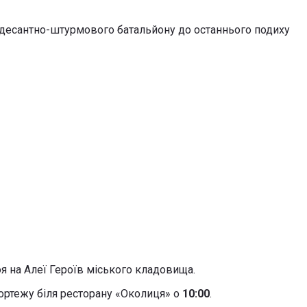
 десантно-штурмового батальйону до останнього подиху
я на Алеї Героїв міського кладовища.
кортежу біля ресторану «Околиця» о
10:00
.