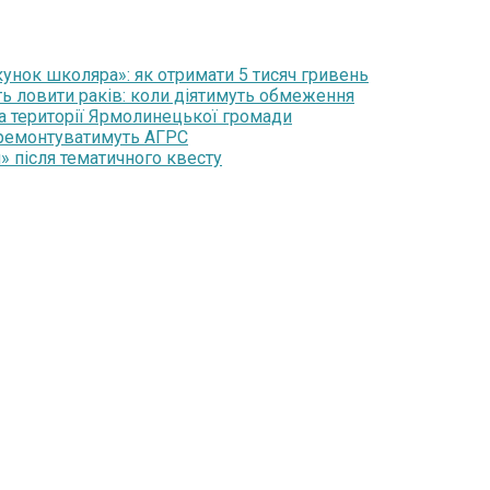
нок школяра»: як отримати 5 тисяч гривень
ть ловити раків: коли діятимуть обмеження
на території Ярмолинецької громади
 ремонтуватимуть АГРС
» після тематичного квесту