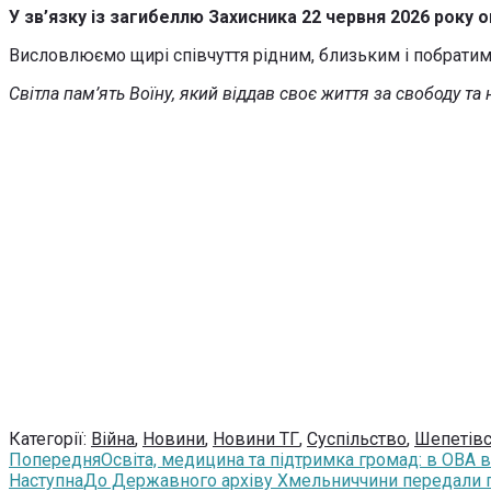
У зв’язку із загибеллю Захисника 22 червня 2026 року
Висловлюємо щирі співчуття рідним, близьким і побрати
Світла пам’ять Воїну, який віддав своє життя за свободу та
Категорії:
Війна
,
Новини
,
Новини ТГ
,
Суспільство
,
Шепетівс
Попередня
Освіта, медицина та підтримка громад: в ОВА 
Наступна
До Державного архіву Хмельниччини передали по