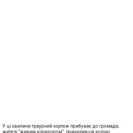
У ці хвилини траурний кортеж прибуває до громади,
жителі “живим коридором”, прихиливши коліно,