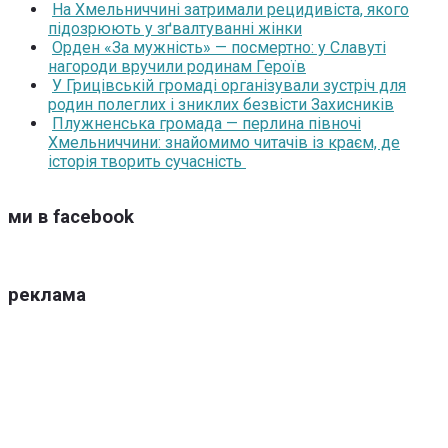
На Хмельниччині затримали рецидивіста, якого
підозрюють у зґвалтуванні жінки
Орден «За мужність» — посмертно: у Славуті
нагороди вручили родинам Героїв
У Грицівській громаді організували зустріч для
родин полеглих і зниклих безвісти Захисників
Плужненська громада — перлина півночі
Хмельниччини: знайомимо читачів із краєм, де
історія творить сучасність
ми в facebook
реклама