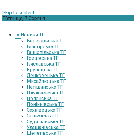
Skip to content
П’ятниця, 7 Серпня
Новини ТГ
Берездівська ТГ
Білогірська ТГ
Ганнопільська ТГ
Грицівська ТГ
Ізяславська ТГ
Крупецька ТГ
Ленковецька ТГ
Михайлюцька ТГ
Нетішинська ТГ
Плужненська ТГ
Полонська ТГ
Понінківська ТГ
Сахнівецька ТГ
Славутська ТГ
Судилківська ТГ
Улашанівська ТГ
Шепетівська ТГ