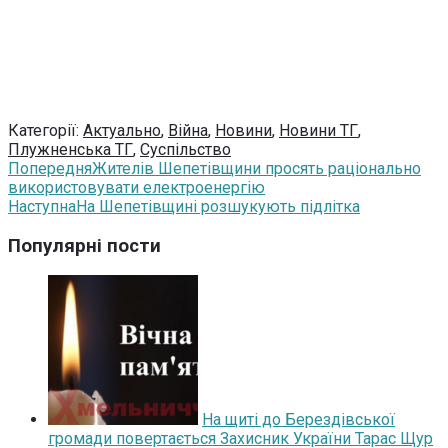
Категорії:
Актуально
,
Війна
,
Новини
,
Новини ТГ
,
Плужненська ТГ
,
Суспільство
Попередня
Жителів Шепетівщини просять раціонально
використовувати електроенергію
Наступна
На Шепетівщині розшукують підлітка
Популярні пости
На щиті до Берездівської
громади повертається Захисник України Тарас Щур