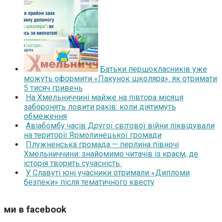
Батьки першокласників уже
можуть оформити «Пакунок школяра»: як отримати
5 тисяч гривень
На Хмельниччині майже на півтора місяця
заборонять ловити раків: коли діятимуть
обмеження
Авіабомбу часів Другої світової війни ліквідували
на території Ярмолинецької громади
Плужненська громада — перлина півночі
Хмельниччини: знайомимо читачів із краєм, де
історія творить сучасність
У Славуті юні учасники отримали «Дипломи
безпеки» після тематичного квесту
ми в facebook