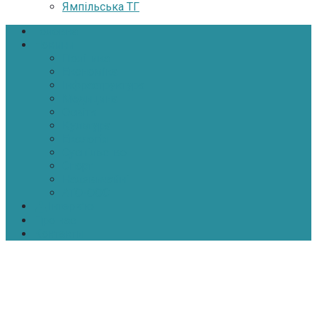
Ямпільська ТГ
Головна
Новини
Політика
Економіка
Інфраструктура
Медицина
Освіта
Культура
Екологія
Суспільство
Спорт
Надзвичайні
АТО-ООС
Інтерв’ю
Про нас
Контакти