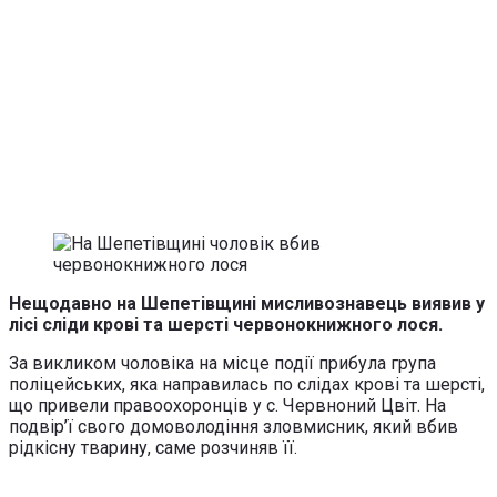
Нещодавно на Шепетівщині мисливознавець виявив у
лісі сліди крові та шерсті червонокнижного лося.
За викликом чоловіка на місце події прибула група
поліцейських, яка направилась по слідах крові та шерсті,
що привели правоохоронців у с. Червноний Цвіт. На
подвір’ї свого домоволодіння зловмисник, який вбив
рідкісну тварину, саме розчиняв її.