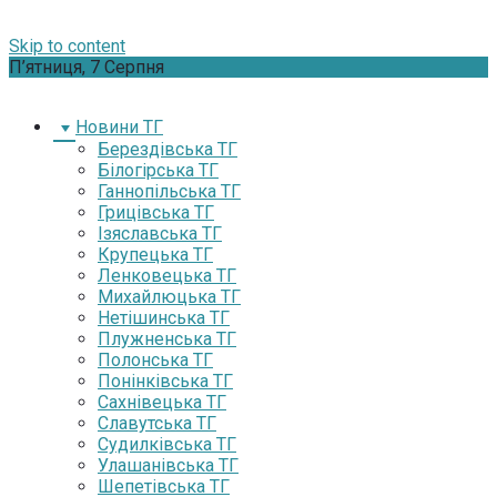
Skip to content
П’ятниця, 7 Серпня
Новини ТГ
Берездівська ТГ
Білогірська ТГ
Ганнопільська ТГ
Грицівська ТГ
Ізяславська ТГ
Крупецька ТГ
Ленковецька ТГ
Михайлюцька ТГ
Нетішинська ТГ
Плужненська ТГ
Полонська ТГ
Понінківська ТГ
Сахнівецька ТГ
Славутська ТГ
Судилківська ТГ
Улашанівська ТГ
Шепетівська ТГ