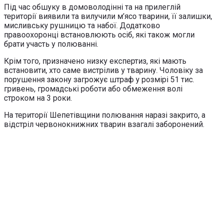
Під час обшуку в домоволодінні та на прилеглій
території виявили та вилучили м’ясо тварини, її залишки,
мисливську рушницю та набої. Додатково
правоохоронці встановлюють осіб, які також могли
брати участь у полюванні.
Крім того, призначено низку експертиз, які мають
встановити, хто саме вистрілив у тварину. Чоловіку за
порушення закону загрожує штраф у розмірі 51 тис.
гривень, громадські роботи або обмеження волі
строком на 3 роки.
На території Шепетівщини полювання наразі закрито, а
відстріл червонокнижних тварин взагалі заборонений.