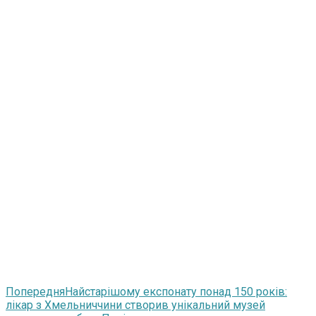
Попередня
Найстарішому експонату понад 150 років:
лікар з Хмельниччини створив унікальний музей