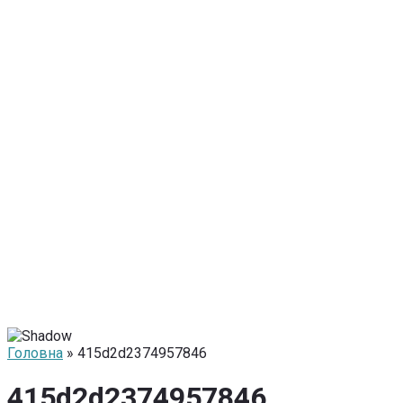
Головна
» 415d2d2374957846
415d2d2374957846