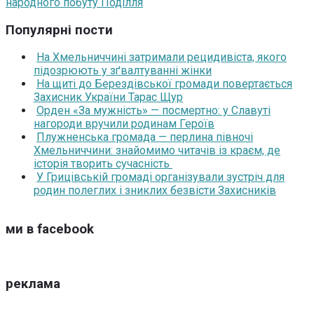
народного побуту Поділля
Популярні пости
На Хмельниччині затримали рецидивіста, якого
підозрюють у зґвалтуванні жінки
На щиті до Берездівської громади повертається
Захисник України Тарас Щур
Орден «За мужність» — посмертно: у Славуті
нагороди вручили родинам Героїв
Плужненська громада — перлина півночі
Хмельниччини: знайомимо читачів із краєм, де
історія творить сучасність
У Грицівській громаді організували зустріч для
родин полеглих і зниклих безвісти Захисників
ми в facebook
реклама