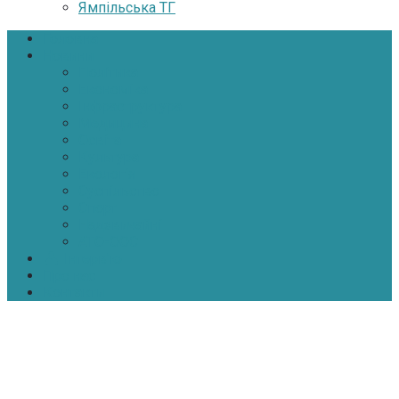
Ямпільська ТГ
Головна
Новини
Політика
Економіка
Інфраструктура
Медицина
Освіта
Культура
Екологія
Суспільство
Спорт
Надзвичайні
АТО-ООС
Інтерв’ю
Про нас
Контакти