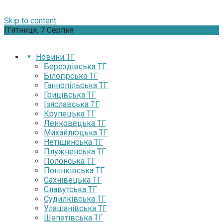
Skip to content
П’ятниця, 7 Серпня
Новини ТГ
Берездівська ТГ
Білогірська ТГ
Ганнопільська ТГ
Грицівська ТГ
Ізяславська ТГ
Крупецька ТГ
Ленковецька ТГ
Михайлюцька ТГ
Нетішинська ТГ
Плужненська ТГ
Полонська ТГ
Понінківська ТГ
Сахнівецька ТГ
Славутська ТГ
Судилківська ТГ
Улашанівська ТГ
Шепетівська ТГ