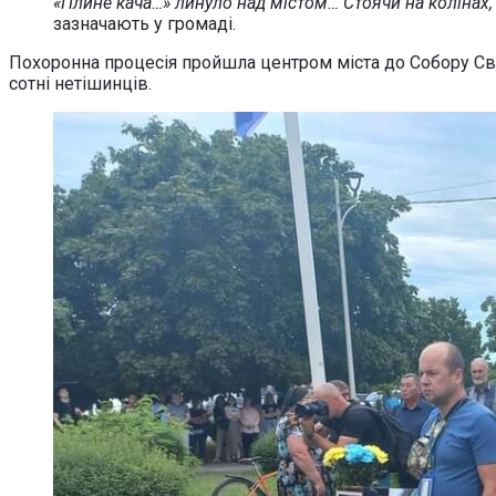
«Плине кача…» линуло над містом… Стоячи на колінах, 
зазначають у громаді.
Похоронна процесія пройшла центром міста до Собору Св. 
сотні нетішинців.