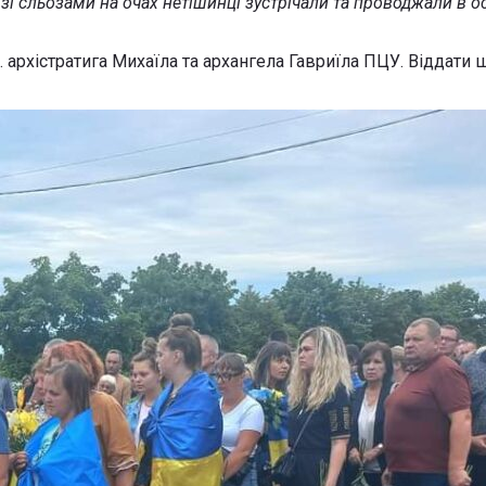
зі сльозами на очах нетішинці зустрічали та проводжали в о
архістратига Михаїла та архангела Гавриїла ПЦУ. Віддати ш