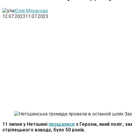
Юлія Мурасова
12.07.2023
11.07.2023
11 липня у Нетішині
прощалися
з Героєм, який поліг, з
стрілецького взводу, було 50 років.