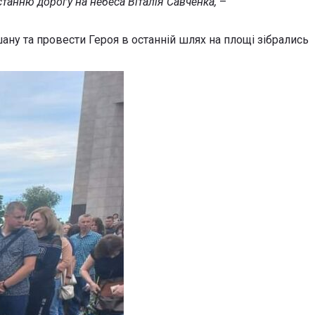
станню дорогу на небеса Віталія Савченка,
–
ану та провести Героя в останній шлях на площі зібрались