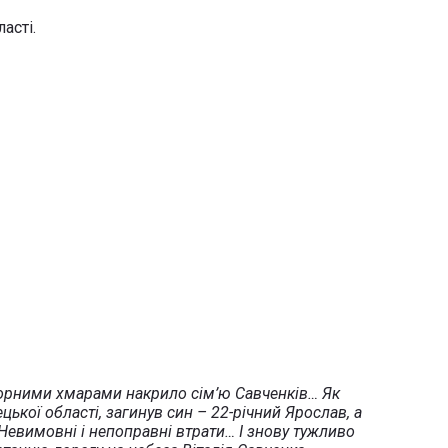
асті.
… Чорними хмарами накрило сім’ю Савченків… Як
цької області, загинув син – 22-річний Ярослав, а
евимовні і непоправні втрати… І знову тужливо