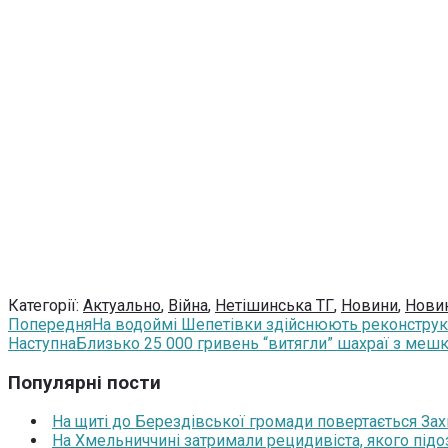
Категорії:
Актуально
,
Війна
,
Нетішинська ТГ
,
Новини
,
Нови
Попередня
На водоймі Шепетівки здійснюють реконстру
Наступна
Близько 25 000 гривень “витягли” шахраї з меш
Популярні пости
На щиті до Берездівської громади повертається За
На Хмельниччині затримали рецидивіста, якого під