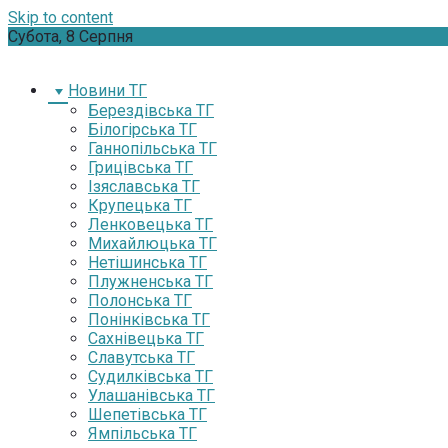
Skip to content
Субота, 8 Серпня
Новини ТГ
Берездівська ТГ
Білогірська ТГ
Ганнопільська ТГ
Грицівська ТГ
Ізяславська ТГ
Крупецька ТГ
Ленковецька ТГ
Михайлюцька ТГ
Нетішинська ТГ
Плужненська ТГ
Полонська ТГ
Понінківська ТГ
Сахнівецька ТГ
Славутська ТГ
Судилківська ТГ
Улашанівська ТГ
Шепетівська ТГ
Ямпільська ТГ