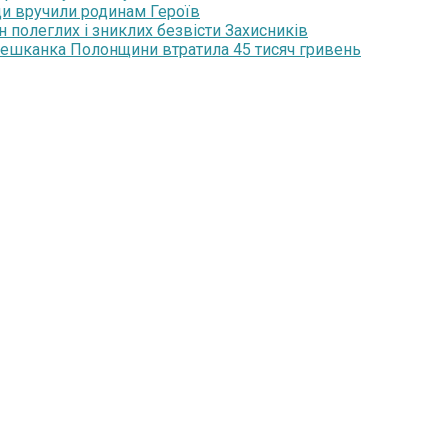
ди вручили родинам Героїв
н полеглих і зниклих безвісти Захисників
мешканка Полонщини втратила 45 тисяч гривень