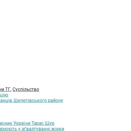
ни ТГ
,
Суспільство
кцію
канців Шепетівського району
хисник України Тарас Щур
озрюють у зґвалтуванні жінки