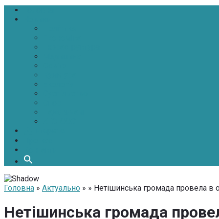
Головна
Новини
Політика
Економіка
Інфраструктура
Медицина
Освіта
Культура
Екологія
Суспільство
Спорт
Надзвичайні
АТО-ООС
Інтерв’ю
Про нас
Контакти
Головна
»
Актуально
» » Нетішинська громада провела в о
Нетішинська громада провел