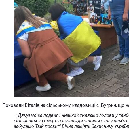
Поховали Віталія на сільському кладовищі с. Бугрин, що н
–
Дякуємо за подвиг і низько схиляємо голови у глибо
сильнішим за смерть і назавжди залишиться у пам’яті р
забудемо Твій подвиг! Вічна пам’ять Захиснику Україн