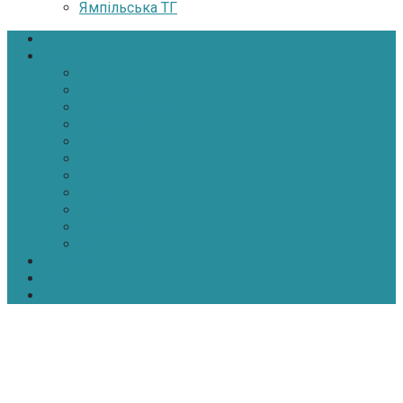
Ямпільська ТГ
Головна
Новини
Політика
Економіка
Інфраструктура
Медицина
Освіта
Культура
Екологія
Суспільство
Спорт
Надзвичайні
АТО-ООС
Інтерв’ю
Про нас
Контакти