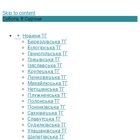
Skip to content
Субота, 8 Серпня
Новини ТГ
Берездівська ТГ
Білогірська ТГ
Ганнопільська ТГ
Грицівська ТГ
Ізяславська ТГ
Крупецька ТГ
Ленковецька ТГ
Михайлюцька ТГ
Нетішинська ТГ
Плужненська ТГ
Полонська ТГ
Понінківська ТГ
Сахнівецька ТГ
Славутська ТГ
Судилківська ТГ
Улашанівська ТГ
Шепетівська ТГ