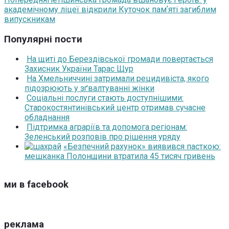
академічному ліцеї відкрили Куточок памʼяті загиблим
випускникам
Популярні пости
На щиті до Берездівської громади повертається
Захисник України Тарас Щур
На Хмельниччині затримали рецидивіста, якого
підозрюють у зґвалтуванні жінки
Соціальні послуги стають доступнішими:
Старокостянтинівський центр отримав сучасне
обладнання
Підтримка аграріїв та допомога регіонам:
Зеленський розповів про рішення уряду
«Безпечний рахунок» виявився пасткою:
мешканка Полонщини втратила 45 тисяч гривень
ми в facebook
реклама