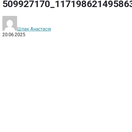
509927170_11719862149586
Шпак Анастасія
20.06.2025