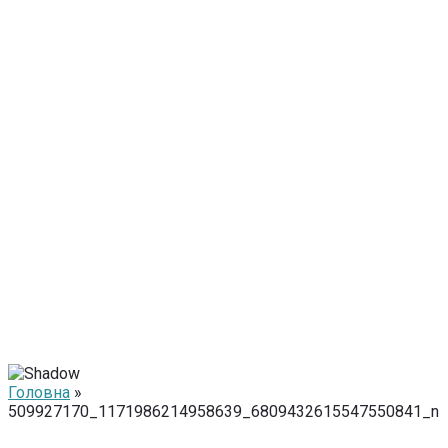
Головна
»
509927170_1171986214958639_6809432615547550841_n