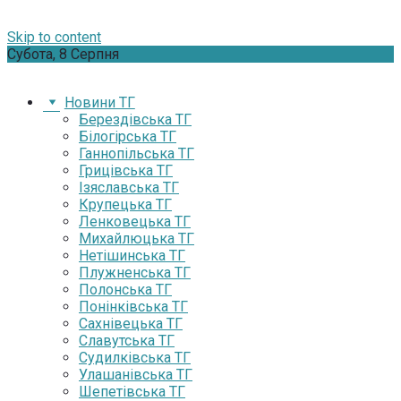
Skip to content
Субота, 8 Серпня
Новини ТГ
Берездівська ТГ
Білогірська ТГ
Ганнопільська ТГ
Грицівська ТГ
Ізяславська ТГ
Крупецька ТГ
Ленковецька ТГ
Михайлюцька ТГ
Нетішинська ТГ
Плужненська ТГ
Полонська ТГ
Понінківська ТГ
Сахнівецька ТГ
Славутська ТГ
Судилківська ТГ
Улашанівська ТГ
Шепетівська ТГ