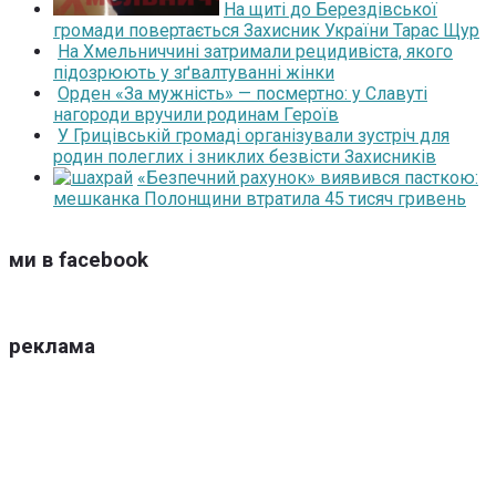
На щиті до Берездівської
громади повертається Захисник України Тарас Щур
На Хмельниччині затримали рецидивіста, якого
підозрюють у зґвалтуванні жінки
Орден «За мужність» — посмертно: у Славуті
нагороди вручили родинам Героїв
У Грицівській громаді організували зустріч для
родин полеглих і зниклих безвісти Захисників
«Безпечний рахунок» виявився пасткою:
мешканка Полонщини втратила 45 тисяч гривень
ми в facebook
реклама