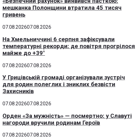
«Безпечний рахунок» виявився пасткою:
мешканка Полонщини втратила 45 тисяч
гривень
07.08.2026
07.08.2026
На Хмельниччині 6 серпня зафіксували
температурні рекорди: де повітря прогрілося
майже до +39°
07.08.2026
07.08.2026
У Грицівській громаді організували зустріч
для родин полеглих і зниклих безвісти
Захисників
07.08.2026
07.08.2026
Орден «За мужність» — посмертно: у Славуті
нагороди вручили родинам Героїв
07.08.2026
07.08.2026