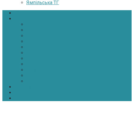
Ямпільська ТГ
Головна
Новини
Політика
Економіка
Інфраструктура
Медицина
Освіта
Культура
Екологія
Суспільство
Спорт
Надзвичайні
АТО-ООС
Інтерв’ю
Про нас
Контакти