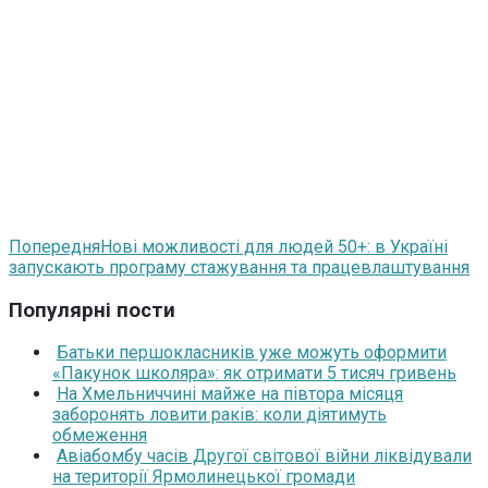
Попередня
Нові можливості для людей 50+: в Україні
запускають програму стажування та працевлаштування
Популярні пости
Батьки першокласників уже можуть оформити
«Пакунок школяра»: як отримати 5 тисяч гривень
На Хмельниччині майже на півтора місяця
заборонять ловити раків: коли діятимуть
обмеження
Авіабомбу часів Другої світової війни ліквідували
на території Ярмолинецької громади