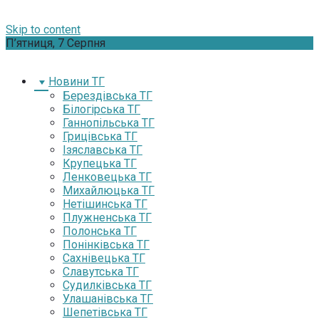
Skip to content
П’ятниця, 7 Серпня
Новини ТГ
Берездівська ТГ
Білогірська ТГ
Ганнопільська ТГ
Грицівська ТГ
Ізяславська ТГ
Крупецька ТГ
Ленковецька ТГ
Михайлюцька ТГ
Нетішинська ТГ
Плужненська ТГ
Полонська ТГ
Понінківська ТГ
Сахнівецька ТГ
Славутська ТГ
Судилківська ТГ
Улашанівська ТГ
Шепетівська ТГ