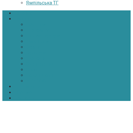
Ямпільська ТГ
Головна
Новини
Політика
Економіка
Інфраструктура
Медицина
Освіта
Культура
Екологія
Суспільство
Спорт
Надзвичайні
АТО-ООС
Інтерв’ю
Про нас
Контакти