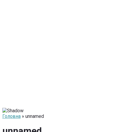
Головна
» unnamed
unnamed