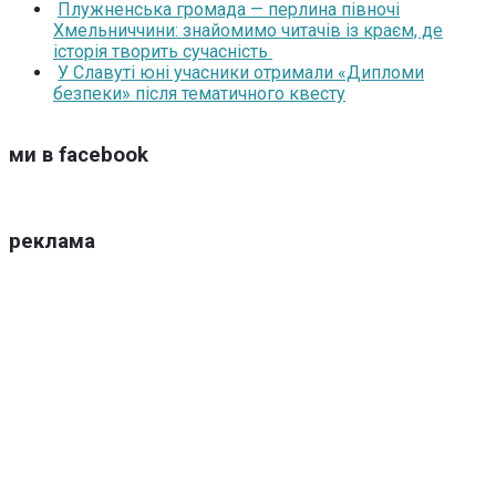
Плужненська громада — перлина півночі
Хмельниччини: знайомимо читачів із краєм, де
історія творить сучасність
У Славуті юні учасники отримали «Дипломи
безпеки» після тематичного квесту
ми в facebook
реклама