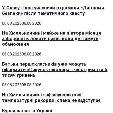
У Славуті юні учасники отримали «Дипломи
безпеки» після тематичного квесту
06.08.2026
06.08.2026
На Хмельниччині майже на півтора місяця
заборонять ловити раків: коли діятимуть
обмеження
06.08.2026
06.08.2026
Батьки першокласників уже можуть
оформити «Пакунок школяра»: як отримати 5
тисяч гривень
05.08.2026
05.08.2026
На Хмельниччині зафіксували нові
температурні рекорди: спека не відступає
Курси валют в Україні