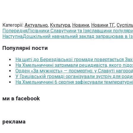
Категорії:
Актуально
,
Культура
,
Новини
,
Новини ТГ
,
Суспіл
Попередня
Лісівники Славутчини та Ізяславщини популяри
Наступна
Дошкільний навчальний заклад запрацював в Із
Популярні пости
На щиті до Берездівської громади повертається За
На Хмельниччині затримали рецидивіста, якого під
Орден «За мужність» — посмертно: у Славуті нагоро
У Грицівській громаді організували зустріч для роди
На Хмельниччині 6 серпня зафіксували температурні
ми в facebook
реклама