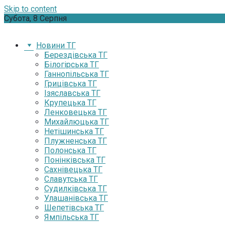
Skip to content
Субота, 8 Серпня
Новини ТГ
Берездівська ТГ
Білогірська ТГ
Ганнопільська ТГ
Грицівська ТГ
Ізяславська ТГ
Крупецька ТГ
Ленковецька ТГ
Михайлюцька ТГ
Нетішинська ТГ
Плужненська ТГ
Полонська ТГ
Понінківська ТГ
Сахнівецька ТГ
Славутська ТГ
Судилківська ТГ
Улашанівська ТГ
Шепетівська ТГ
Ямпільська ТГ