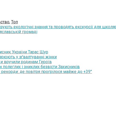
ьство
,
Топ
зують екологічні знання та проводять екскурсії для школя
яславській громаді
хисник України Тарас Щур
озрюють у зґвалтуванні жінки
ди вручили родинам Героїв
н полеглих і зниклих безвісти Захисників
 рекорди: де повітря прогрілося майже до +39°