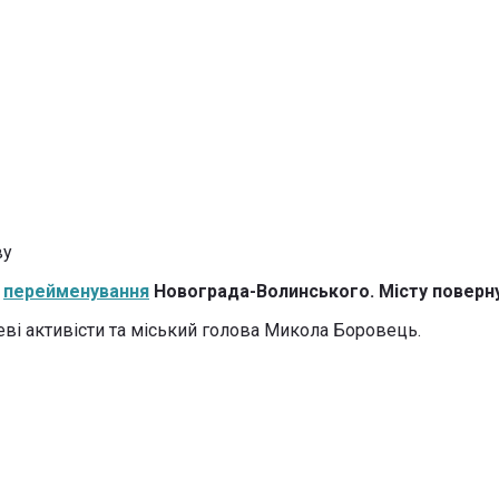
о
перейменування
Новограда-Волинського. Місту повернул
ві активісти та міський голова Микола Боровець.