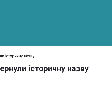
и історичну назву
рнули історичну назву