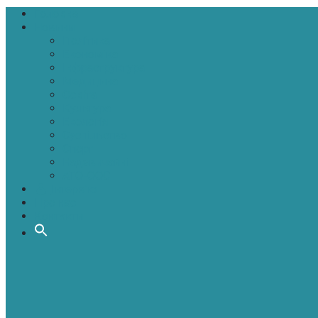
Головна
Новини
Політика
Економіка
Інфраструктура
Медицина
Освіта
Культура
Екологія
Суспільство
Спорт
Надзвичайні
АТО-ООС
Інтерв’ю
Про нас
Контакти