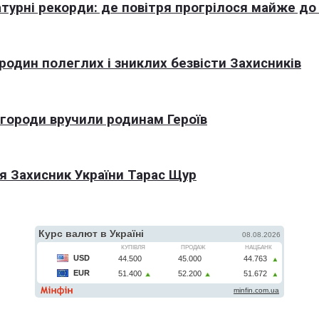
турні рекорди: де повітря прогрілося майже до
 родин полеглих і зниклих безвісти Захисників
агороди вручили родинам Героїв
я Захисник України Тарас Щур