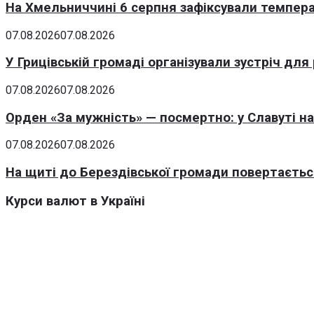
На Хмельниччині 6 серпня зафіксували темпера
07.08.2026
07.08.2026
У Грицівській громаді організували зустріч для
07.08.2026
07.08.2026
Орден «За мужність» — посмертно: у Славуті н
07.08.2026
07.08.2026
На щиті до Берездівської громади повертаєтьс
Курси валют в Україні