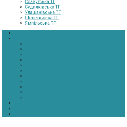
Славутська ТГ
Судилківська ТГ
Улашанівська ТГ
Шепетівська ТГ
Ямпільська ТГ
Головна
Новини
Політика
Економіка
Інфраструктура
Медицина
Освіта
Культура
Екологія
Суспільство
Спорт
Надзвичайні
АТО-ООС
Інтерв’ю
Про нас
Контакти