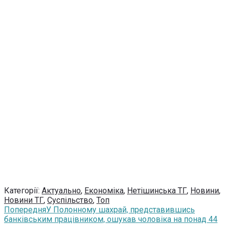
Категорії:
Актуально
,
Економіка
,
Нетішинська ТГ
,
Новини
,
Новини ТГ
,
Суспільство
,
Топ
Попередня
У Полонному шахрай, представившись
банківським працівником, ошукав чоловіка на понад 44