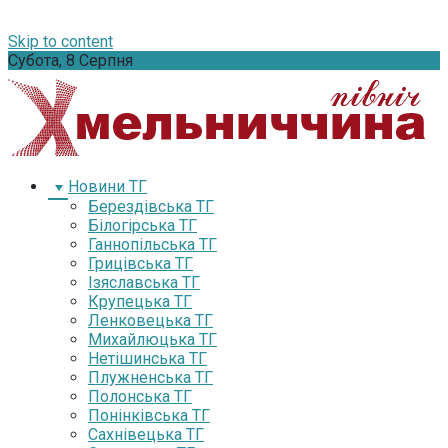
Skip to content
Субота, 8 Серпня
Новини ТГ
Берездівська ТГ
Білогірська ТГ
Ганнопільська ТГ
Грицівська ТГ
Ізяславська ТГ
Крупецька ТГ
Ленковецька ТГ
Михайлюцька ТГ
Нетішинська ТГ
Плужненська ТГ
Полонська ТГ
Понінківська ТГ
Сахнівецька ТГ