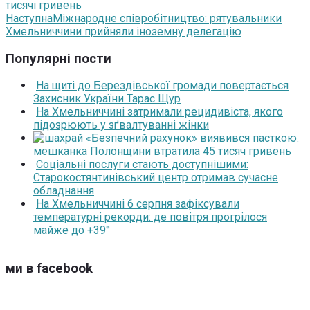
тисячі гривень
Наступна
Міжнародне співробітництво: рятувальники
Хмельниччини прийняли іноземну делегацію
Популярні пости
На щиті до Берездівської громади повертається
Захисник України Тарас Щур
На Хмельниччині затримали рецидивіста, якого
підозрюють у зґвалтуванні жінки
«Безпечний рахунок» виявився пасткою:
мешканка Полонщини втратила 45 тисяч гривень
Соціальні послуги стають доступнішими:
Старокостянтинівський центр отримав сучасне
обладнання
На Хмельниччині 6 серпня зафіксували
температурні рекорди: де повітря прогрілося
майже до +39°
ми в facebook