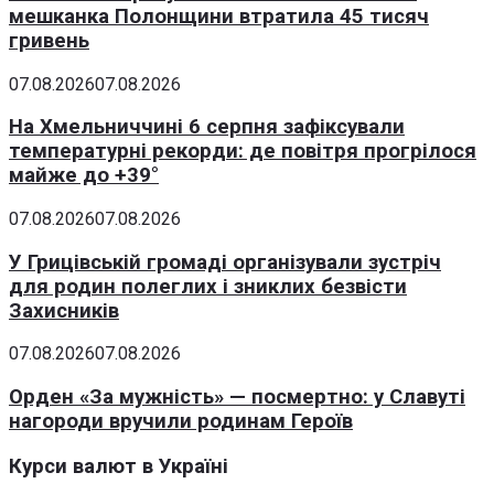
мешканка Полонщини втратила 45 тисяч
гривень
07.08.2026
07.08.2026
На Хмельниччині 6 серпня зафіксували
температурні рекорди: де повітря прогрілося
майже до +39°
07.08.2026
07.08.2026
У Грицівській громаді організували зустріч
для родин полеглих і зниклих безвісти
Захисників
07.08.2026
07.08.2026
Орден «За мужність» — посмертно: у Славуті
нагороди вручили родинам Героїв
Курси валют в Україні