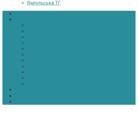
Ямпільська ТГ
Головна
Новини
Політика
Економіка
Інфраструктура
Медицина
Освіта
Культура
Екологія
Суспільство
Спорт
Надзвичайні
АТО-ООС
Інтерв’ю
Про нас
Контакти