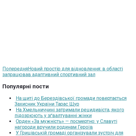
Попередня
Новий простір для відновлення: в області
запрацював адаптивний спортивний зал
Популярні пости
На щиті до Берездівської громади повертається
Захисник України Тарас Щур
На Хмельниччині затримали рецидивіста, якого
підозрюють у зґвалтуванні жінки
Орден «За мужність» — посмертно: у Славуті
нагороди вручили родинам Героїв
У Грицівській громаді організували зустріч для