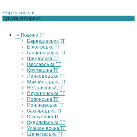
Skip to content
Субота, 8 Серпня
Новини ТГ
Берездівська ТГ
Білогірська ТГ
Ганнопільська ТГ
Грицівська ТГ
Ізяславська ТГ
Крупецька ТГ
Ленковецька ТГ
Михайлюцька ТГ
Нетішинська ТГ
Плужненська ТГ
Полонська ТГ
Понінківська ТГ
Сахнівецька ТГ
Славутська ТГ
Судилківська ТГ
Улашанівська ТГ
Шепетівська ТГ