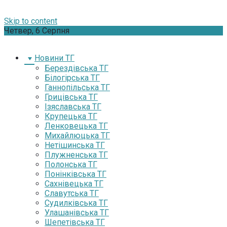
Skip to content
Четвер, 6 Серпня
Новини ТГ
Берездівська ТГ
Білогірська ТГ
Ганнопільська ТГ
Грицівська ТГ
Ізяславська ТГ
Крупецька ТГ
Ленковецька ТГ
Михайлюцька ТГ
Нетішинська ТГ
Плужненська ТГ
Полонська ТГ
Понінківська ТГ
Сахнівецька ТГ
Славутська ТГ
Судилківська ТГ
Улашанівська ТГ
Шепетівська ТГ