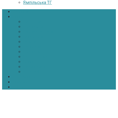
Ямпільська ТГ
Головна
Новини
Політика
Економіка
Інфраструктура
Медицина
Освіта
Культура
Екологія
Суспільство
Спорт
Надзвичайні
АТО-ООС
Інтерв’ю
Про нас
Контакти