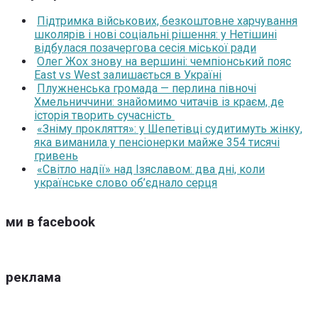
Підтримка військових, безкоштовне харчування
школярів і нові соціальні рішення: у Нетішині
відбулася позачергова сесія міської ради
Олег Жох знову на вершині: чемпіонський пояс
East vs West залишається в Україні
Плужненська громада — перлина півночі
Хмельниччини: знайомимо читачів із краєм, де
історія творить сучасність
«Зніму прокляття»: у Шепетівці судитимуть жінку,
яка виманила у пенсіонерки майже 354 тисячі
гривень
«Світло надії» над Ізяславом: два дні, коли
українське слово об’єднало серця
ми в facebook
реклама