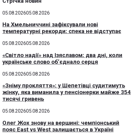
Стрічка новин
05.08.2026
05.08.2026
На Хмельниччині зафіксували нові
температурні рекорди: спека не відступає
05.08.2026
05.08.2026
«Світло надії» над Ізяславом: два дні, коли
українське слово об’єднало серця
05.08.2026
05.08.2026
«Зніму прокляття»: у Шепетівці судитимуть
жінку, яка виманила у пенсіонерки майже 354
тисячі гривень
05.08.2026
05.08.2026
Олег Жох знову на вершині: чемпіонський
пояс East vs West залишається в Україні