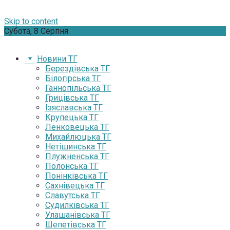
Skip to content
Субота, 8 Серпня
Новини ТГ
Берездівська ТГ
Білогірська ТГ
Ганнопільська ТГ
Грицівська ТГ
Ізяславська ТГ
Крупецька ТГ
Ленковецька ТГ
Михайлюцька ТГ
Нетішинська ТГ
Плужненська ТГ
Полонська ТГ
Понінківська ТГ
Сахнівецька ТГ
Славутська ТГ
Судилківська ТГ
Улашанівська ТГ
Шепетівська ТГ