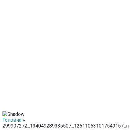
Головна
»
299907272_134049289335507_126110631017549157_n