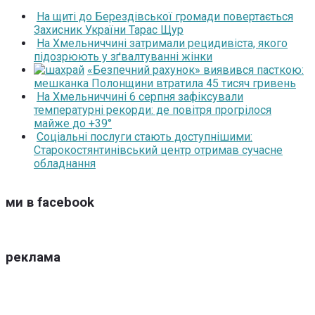
На щиті до Берездівської громади повертається
Захисник України Тарас Щур
На Хмельниччині затримали рецидивіста, якого
підозрюють у зґвалтуванні жінки
«Безпечний рахунок» виявився пасткою:
мешканка Полонщини втратила 45 тисяч гривень
На Хмельниччині 6 серпня зафіксували
температурні рекорди: де повітря прогрілося
майже до +39°
Соціальні послуги стають доступнішими:
Старокостянтинівський центр отримав сучасне
обладнання
ми в facebook
реклама