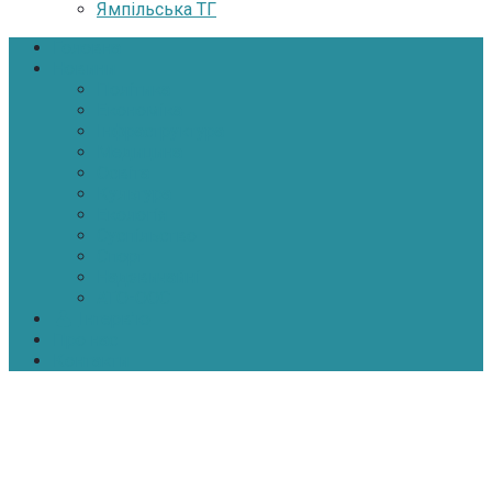
Ямпільська ТГ
Головна
Новини
Політика
Економіка
Інфраструктура
Медицина
Освіта
Культура
Екологія
Суспільство
Спорт
Надзвичайні
АТО-ООС
Інтерв’ю
Про нас
Контакти