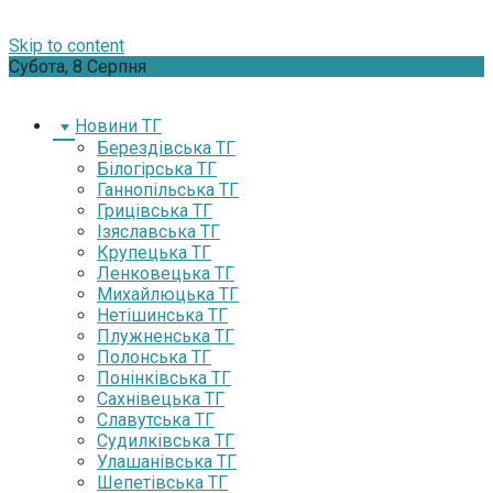
Skip to content
Субота, 8 Серпня
Новини ТГ
Берездівська ТГ
Білогірська ТГ
Ганнопільська ТГ
Грицівська ТГ
Ізяславська ТГ
Крупецька ТГ
Ленковецька ТГ
Михайлюцька ТГ
Нетішинська ТГ
Плужненська ТГ
Полонська ТГ
Понінківська ТГ
Сахнівецька ТГ
Славутська ТГ
Судилківська ТГ
Улашанівська ТГ
Шепетівська ТГ