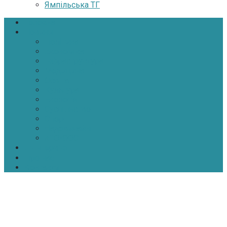
Ямпільська ТГ
Головна
Новини
Політика
Економіка
Інфраструктура
Медицина
Освіта
Культура
Екологія
Суспільство
Спорт
Надзвичайні
АТО-ООС
Інтерв’ю
Про нас
Контакти