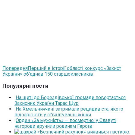
Попередня
Перший в історії області конкурс «Захист
України» об’єднав 150 старшокласників
Популярні пости
На щиті до Берездівської громади повертається
Захисник України Тарас Щур
На Хмельниччині затримали рецидивіста, якого
підозрюють у зґвалтуванні жінки
Орден «За мужність» — посмертно: у Славуті
нагороди вручили родинам Героїв
«Безпечний рахунок» виявився пасткою: