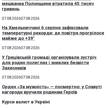
мешканка Полонщини втратила 45 тисяч
гривень
07.08.2026
07.08.2026
На Хмельниччині 6 серпня зафіксували
температурні рекорди: де повітря прогрілося
майже до +39°
07.08.2026
07.08.2026
У Грицівській громаді організували зустріч
для родин полеглих і зниклих безвісти
Захисників
07.08.2026
07.08.2026
Орден «За мужність» — посмертно: у Славуті
нагороди вручили родинам Героїв
Курси валют в Україні