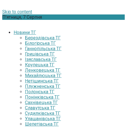
Skip to content
П’ятниця, 7 Серпня
Новини ТГ
Берездівська ТГ
Білогірська ТГ
Ганнопільська ТГ
Грицівська ТГ
Ізяславська ТГ
Крупецька ТГ
Ленковецька ТГ
Михайлюцька ТГ
Нетішинська ТГ
Плужненська ТГ
Полонська ТГ
Понінківська ТГ
Сахнівецька ТГ
Славутська ТГ
Судилківська ТГ
Улашанівська ТГ
Шепетівська ТГ