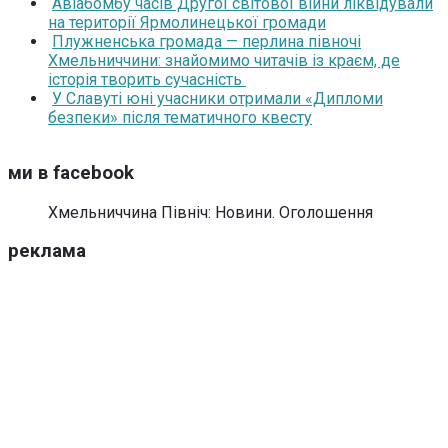
Авіабомбу часів Другої світової війни ліквідували
на території Ярмолинецької громади
Плужненська громада — перлина півночі
Хмельниччини: знайомимо читачів із краєм, де
історія творить сучасність
У Славуті юні учасники отримали «Дипломи
безпеки» після тематичного квесту
ми в facebook
Хмельниччина Північ: Новини. Оголошення
реклама