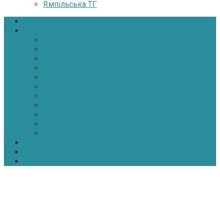
Ямпільська ТГ
Головна
Новини
Політика
Економіка
Інфраструктура
Медицина
Освіта
Культура
Екологія
Суспільство
Спорт
Надзвичайні
АТО-ООС
Інтерв’ю
Про нас
Контакти