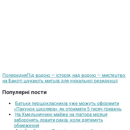
Попередня
Під водою — історія, над водою — мистецтво:
на Бакоті шукають митців для унікальної резиденції
Популярні пости
Батьки першокласників уже можуть оформити
«Пакунок школяра»: як отримати 5 тисяч гривень
На Хмельниччині майже на півтора місяця
заборонять ловити раків: коли діятимуть
обмеження