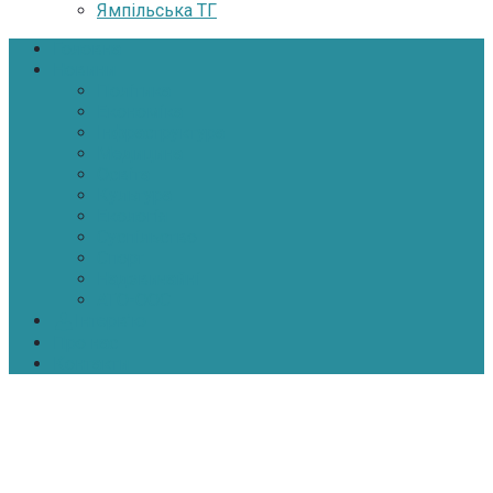
Ямпільська ТГ
Головна
Новини
Політика
Економіка
Інфраструктура
Медицина
Освіта
Культура
Екологія
Суспільство
Спорт
Надзвичайні
АТО-ООС
Інтерв’ю
Про нас
Контакти