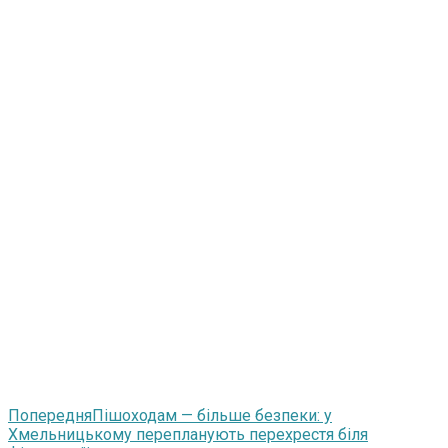
Попередня
Пішоходам — більше безпеки: у
Хмельницькому перепланують перехрестя біля