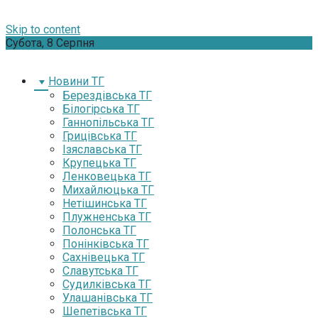
Skip to content
Субота, 8 Серпня
Новини ТГ
Берездівська ТГ
Білогірська ТГ
Ганнопільська ТГ
Грицівська ТГ
Ізяславська ТГ
Крупецька ТГ
Ленковецька ТГ
Михайлюцька ТГ
Нетішинська ТГ
Плужненська ТГ
Полонська ТГ
Понінківська ТГ
Сахнівецька ТГ
Славутська ТГ
Судилківська ТГ
Улашанівська ТГ
Шепетівська ТГ