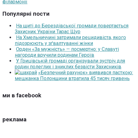
філармонії
Популярні пости
На щиті до Берездівської громади повертається
Захисник України Тарас Щур
На Хмельниччині затримали рецидивіста, якого
підозрюють у зґвалтуванні жінки
Орден «За мужність» — посмертно: у Славуті
нагороди вручили родинам Героїв
У Грицівській громаді організували зустріч для
родин полеглих і зниклих безвісти Захисників
«Безпечний рахунок» виявився пасткою:
мешканка Полонщини втратила 45 тисяч гривень
ми в facebook
реклама