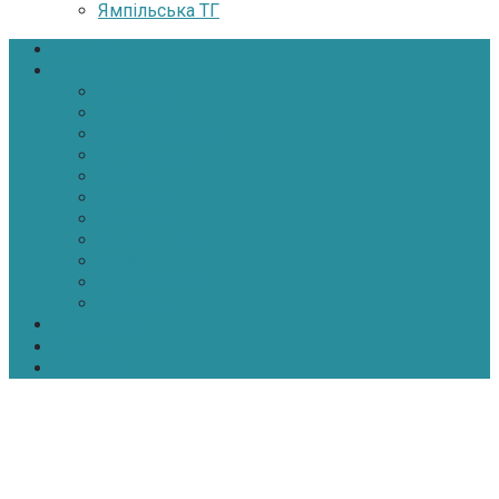
Ямпільська ТГ
Головна
Новини
Політика
Економіка
Інфраструктура
Медицина
Освіта
Культура
Екологія
Суспільство
Спорт
Надзвичайні
АТО-ООС
Інтерв’ю
Про нас
Контакти