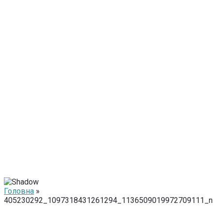
Головна
»
405230292_1097318431261294_1136509019972709111_n