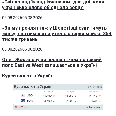
«Світло надії» над Ізяславом: два дні, коли
українське слово об’єднало серця
05.08.2026
05.08.2026
«Зніму прокляття»: у Шепетівці судитимуть
жінку, яка виманила у пенсіонерки майже 354
тисячі гривень
05.08.2026
05.08.2026
Олег Жох знову на вершині: чемпіонський
пояс East vs West залишається в Україні
Курси валют в Україні