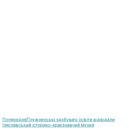
Попередня
Плужненські здобувачі освіти відвідали
Ізяславський історико-краєзнавчий музей