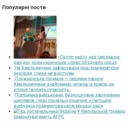
Популярні пости
«Світло надії» над Ізяславом:
два дні, коли українське слово об’єднало серця
На Хмельниччині зафіксували нові температурні
рекорди: спека не відступає
Плужненська громада — перлина півночі
Хмельниччини: знайомимо читачів із краєм, де
історія творить сучасність
Підтримка військових, безкоштовне харчування
школярів і нові соціальні рішення: у Нетішині
відбулася позачергова сесія міської ради
У Ямпільській громаді
ремонтуватимуть АГРС