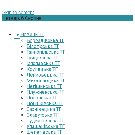
Skip to content
Четвер, 6 Серпня
Новини ТГ
Берездівська ТГ
Білогірська ТГ
Ганнопільська ТГ
Грицівська ТГ
Ізяславська ТГ
Крупецька ТГ
Ленковецька ТГ
Михайлюцька ТГ
Нетішинська ТГ
Плужненська ТГ
Полонська ТГ
Понінківська ТГ
Сахнівецька ТГ
Славутська ТГ
Судилківська ТГ
Улашанівська ТГ
Шепетівська ТГ