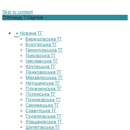
Skip to content
П’ятниця, 7 Серпня
Новини ТГ
Берездівська ТГ
Білогірська ТГ
Ганнопільська ТГ
Грицівська ТГ
Ізяславська ТГ
Крупецька ТГ
Ленковецька ТГ
Михайлюцька ТГ
Нетішинська ТГ
Плужненська ТГ
Полонська ТГ
Понінківська ТГ
Сахнівецька ТГ
Славутська ТГ
Судилківська ТГ
Улашанівська ТГ
Шепетівська ТГ