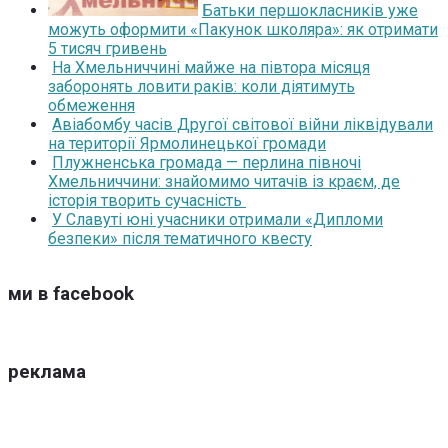
Батьки першокласників уже
можуть оформити «Пакунок школяра»: як отримати
5 тисяч гривень
На Хмельниччині майже на півтора місяця
заборонять ловити раків: коли діятимуть
обмеження
Авіабомбу часів Другої світової війни ліквідували
на території Ярмолинецької громади
Плужненська громада — перлина півночі
Хмельниччини: знайомимо читачів із краєм, де
історія творить сучасність
У Славуті юні учасники отримали «Дипломи
безпеки» після тематичного квесту
ми в facebook
реклама