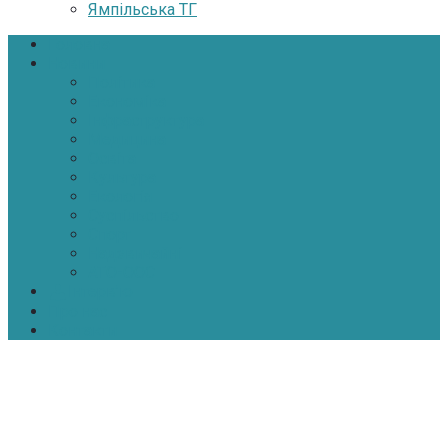
Ямпільська ТГ
Головна
Новини
Політика
Економіка
Інфраструктура
Медицина
Освіта
Культура
Екологія
Суспільство
Спорт
Надзвичайні
АТО-ООС
Інтерв’ю
Про нас
Контакти