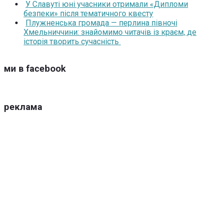
У Славуті юні учасники отримали «Дипломи
безпеки» після тематичного квесту
Плужненська громада — перлина півночі
Хмельниччини: знайомимо читачів із краєм, де
історія творить сучасність
ми в facebook
реклама