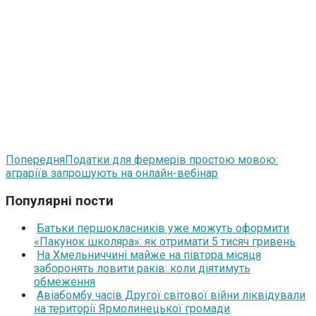
Попередня
Податки для фермерів простою мовою:
аграріїв запрошують на онлайн-вебінар
Популярні пости
Батьки першокласників уже можуть оформити
«Пакунок школяра»: як отримати 5 тисяч гривень
На Хмельниччині майже на півтора місяця
заборонять ловити раків: коли діятимуть
обмеження
Авіабомбу часів Другої світової війни ліквідували
на території Ярмолинецької громади