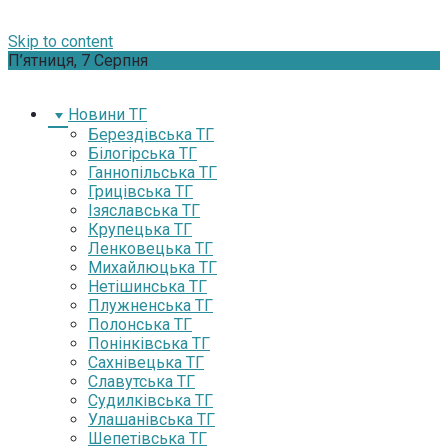
Skip to content
П’ятниця, 7 Серпня
Новини ТГ
Берездівська ТГ
Білогірська ТГ
Ганнопільська ТГ
Грицівська ТГ
Ізяславська ТГ
Крупецька ТГ
Ленковецька ТГ
Михайлюцька ТГ
Нетішинська ТГ
Плужненська ТГ
Полонська ТГ
Понінківська ТГ
Сахнівецька ТГ
Славутська ТГ
Судилківська ТГ
Улашанівська ТГ
Шепетівська ТГ