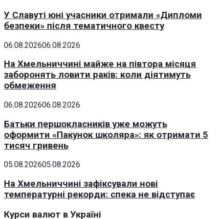
У Славуті юні учасники отримали «Дипломи
безпеки» після тематичного квесту
06.08.2026
06.08.2026
На Хмельниччині майже на півтора місяця
заборонять ловити раків: коли діятимуть
обмеження
06.08.2026
06.08.2026
Батьки першокласників уже можуть
оформити «Пакунок школяра»: як отримати 5
тисяч гривень
05.08.2026
05.08.2026
На Хмельниччині зафіксували нові
температурні рекорди: спека не відступає
Курси валют в Україні