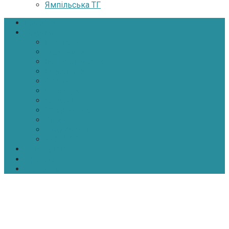
Ямпільська ТГ
Головна
Новини
Політика
Економіка
Інфраструктура
Медицина
Освіта
Культура
Екологія
Суспільство
Спорт
Надзвичайні
АТО-ООС
Інтерв’ю
Про нас
Контакти