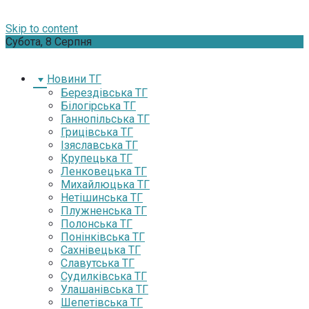
Skip to content
Субота, 8 Серпня
Новини ТГ
Берездівська ТГ
Білогірська ТГ
Ганнопільська ТГ
Грицівська ТГ
Ізяславська ТГ
Крупецька ТГ
Ленковецька ТГ
Михайлюцька ТГ
Нетішинська ТГ
Плужненська ТГ
Полонська ТГ
Понінківська ТГ
Сахнівецька ТГ
Славутська ТГ
Судилківська ТГ
Улашанівська ТГ
Шепетівська ТГ