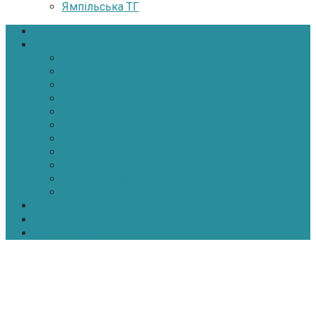
Ямпільська ТГ
Головна
Новини
Політика
Економіка
Інфраструктура
Медицина
Освіта
Культура
Екологія
Суспільство
Спорт
Надзвичайні
АТО-ООС
Інтерв’ю
Про нас
Контакти