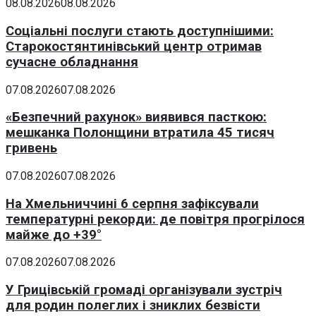
08.08.2026
08.08.2026
Соціальні послуги стають доступнішими:
Старокостянтинівський центр отримав
сучасне обладнання
07.08.2026
07.08.2026
«Безпечний рахунок» виявився пасткою:
мешканка Полонщини втратила 45 тисяч
гривень
07.08.2026
07.08.2026
На Хмельниччині 6 серпня зафіксували
температурні рекорди: де повітря прогрілося
майже до +39°
07.08.2026
07.08.2026
У Грицівській громаді організували зустріч
для родин полеглих і зниклих безвісти