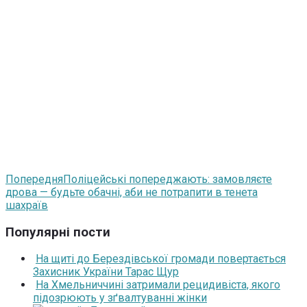
Попередня
Поліцейські попереджають: замовляєте
дрова — будьте обачні, аби не потрапити в тенета
шахраїв
Популярні пости
На щиті до Берездівської громади повертається
Захисник України Тарас Щур
На Хмельниччині затримали рецидивіста, якого
підозрюють у зґвалтуванні жінки