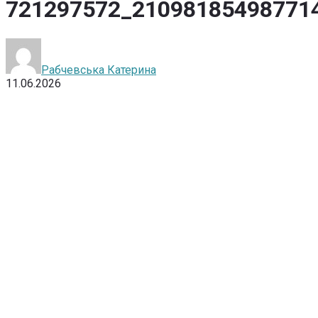
721297572_21098185498771
Рабчевська Катерина
11.06.2026