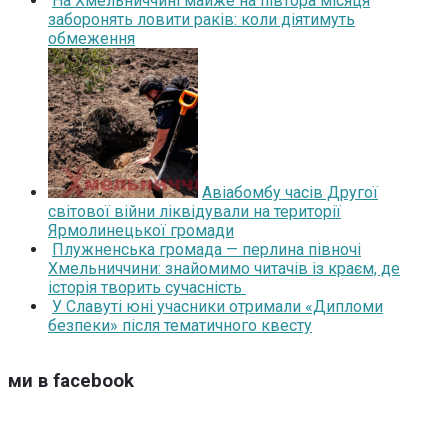
На Хмельниччині майже на півтора місяця
заборонять ловити раків: коли діятимуть
обмеження
Авіабомбу часів Другої
світової війни ліквідували на території
Ярмолинецької громади
Плужненська громада — перлина півночі
Хмельниччини: знайомимо читачів із краєм, де
історія творить сучасність
У Славуті юні учасники отримали «Дипломи
безпеки» після тематичного квесту
ми в facebook