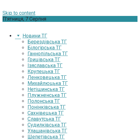
Skip to content
П’ятниця, 7 Серпня
Новини ТГ
Берездівська ТГ
Білогірська ТГ
Ганнопільська ТГ
Грицівська ТГ
Ізяславська ТГ
Крупецька ТГ
Ленковецька ТГ
Михайлюцька ТГ
Нетішинська ТГ
Плужненська ТГ
Полонська ТГ
Понінківська ТГ
Сахнівецька ТГ
Славутська ТГ
Судилківська ТГ
Улашанівська ТГ
Шепетівська ТГ