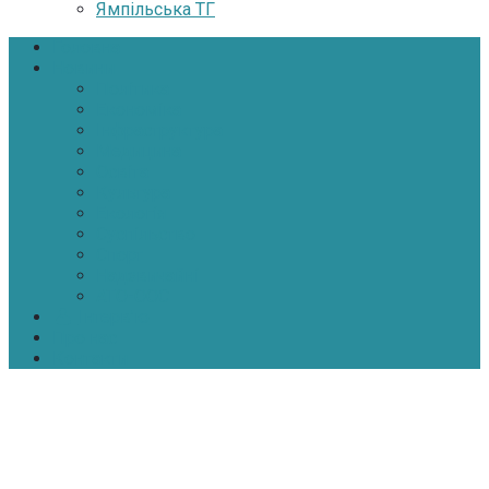
Ямпільська ТГ
Головна
Новини
Політика
Економіка
Інфраструктура
Медицина
Освіта
Культура
Екологія
Суспільство
Спорт
Надзвичайні
АТО-ООС
Інтерв’ю
Про нас
Контакти