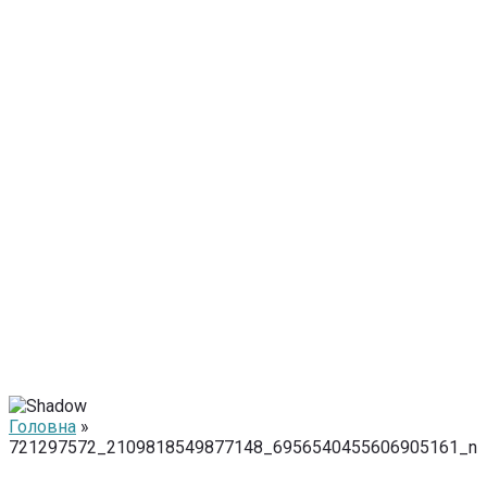
Головна
»
721297572_2109818549877148_6956540455606905161_n