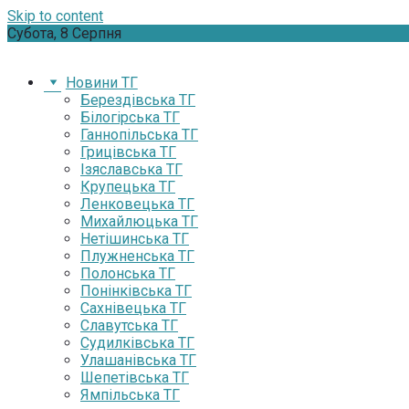
Skip to content
Субота, 8 Серпня
Новини ТГ
Берездівська ТГ
Білогірська ТГ
Ганнопільська ТГ
Грицівська ТГ
Ізяславська ТГ
Крупецька ТГ
Ленковецька ТГ
Михайлюцька ТГ
Нетішинська ТГ
Плужненська ТГ
Полонська ТГ
Понінківська ТГ
Сахнівецька ТГ
Славутська ТГ
Судилківська ТГ
Улашанівська ТГ
Шепетівська ТГ
Ямпільська ТГ