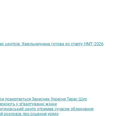
них центрів: Хмельниччина готова до старту НМТ-2026
ди повертається Захисник України Тарас Щур
озрюють у зґвалтуванні жінки
янтинівський центр отримав сучасне обладнання
ий розповів про рішення уряду