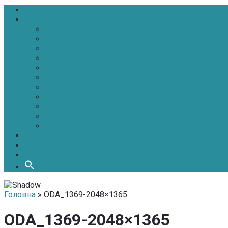
Головна
Новини
Політика
Економіка
Інфраструктура
Медицина
Освіта
Культура
Екологія
Суспільство
Спорт
Надзвичайні
АТО-ООС
Інтерв’ю
Про нас
Контакти
Головна
» ODA_1369-2048×1365
ODA_1369-2048×1365