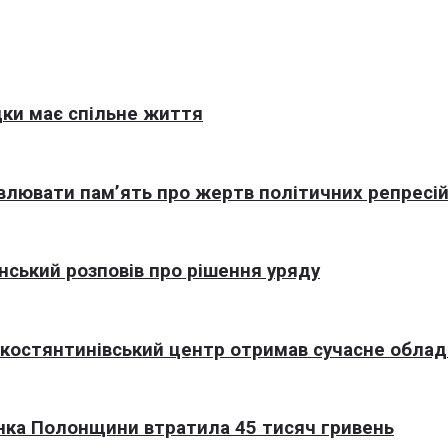
ки має спільне життя
овлювати пам’ять про жертв політичних репресі
нський розповів про рішення уряду
окостянтинівський центр отримав сучасне обла
нка Полонщини втратила 45 тисяч гривень