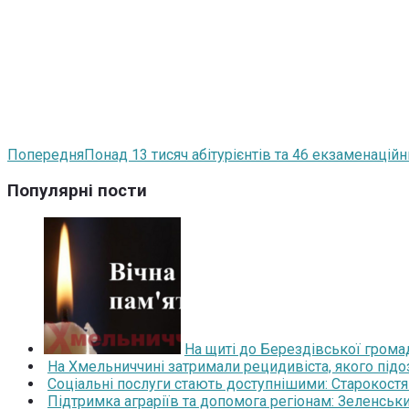
Попередня
Понад 13 тисяч абітурієнтів та 46 екзаменацій
Популярні пости
На щиті до Берездівської грома
На Хмельниччині затримали рецидивіста, якого під
Соціальні послуги стають доступнішими: Старокост
Підтримка аграріїв та допомога регіонам: Зеленськ