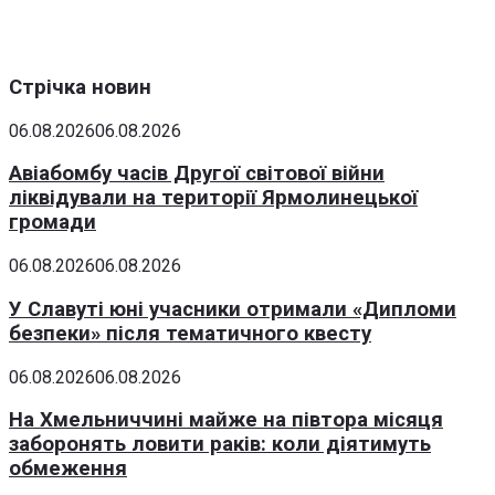
Стрічка новин
06.08.2026
06.08.2026
Авіабомбу часів Другої світової війни
ліквідували на території Ярмолинецької
громади
06.08.2026
06.08.2026
У Славуті юні учасники отримали «Дипломи
безпеки» після тематичного квесту
06.08.2026
06.08.2026
На Хмельниччині майже на півтора місяця
заборонять ловити раків: коли діятимуть
обмеження