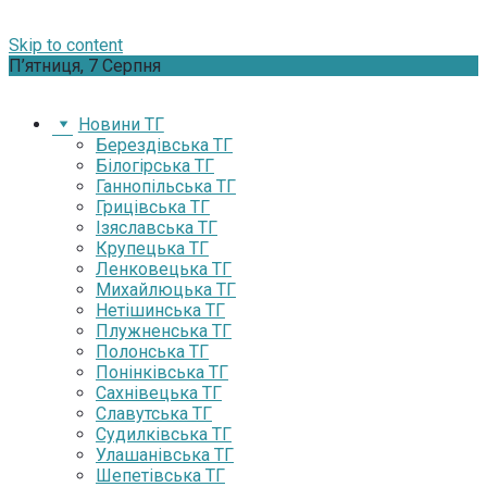
Skip to content
П’ятниця, 7 Серпня
Новини ТГ
Берездівська ТГ
Білогірська ТГ
Ганнопільська ТГ
Грицівська ТГ
Ізяславська ТГ
Крупецька ТГ
Ленковецька ТГ
Михайлюцька ТГ
Нетішинська ТГ
Плужненська ТГ
Полонська ТГ
Понінківська ТГ
Сахнівецька ТГ
Славутська ТГ
Судилківська ТГ
Улашанівська ТГ
Шепетівська ТГ