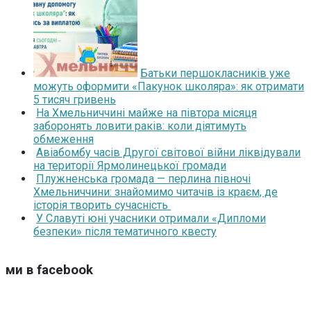
Батьки першокласників уже
можуть оформити «Пакунок школяра»: як отримати
5 тисяч гривень
На Хмельниччині майже на півтора місяця
заборонять ловити раків: коли діятимуть
обмеження
Авіабомбу часів Другої світової війни ліквідували
на території Ярмолинецької громади
Плужненська громада — перлина півночі
Хмельниччини: знайомимо читачів із краєм, де
історія творить сучасність
У Славуті юні учасники отримали «Дипломи
безпеки» після тематичного квесту
ми в facebook