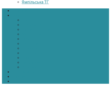
Ямпільська ТГ
Головна
Новини
Політика
Економіка
Інфраструктура
Медицина
Освіта
Культура
Екологія
Суспільство
Спорт
Надзвичайні
АТО-ООС
Інтерв’ю
Про нас
Контакти