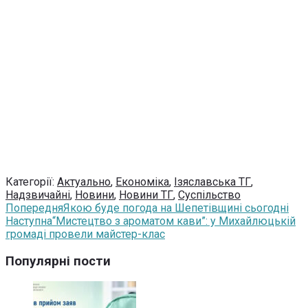
Категорії:
Актуально
,
Економіка
,
Ізяславська ТГ
,
Надзвичайні
,
Новини
,
Новини ТГ
,
Суспільство
Попередня
Якою буде погода на Шепетівщині сьогодні
Наступна
“Мистецтво з ароматом кави”: у Михайлюцькій
громаді провели майстер-клас
Популярні пости